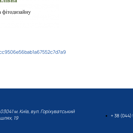
2cc9506e56bab1a67552c7d7a9
03041 м. Київ, вул. Горіхуватський
+ 38 (044)
шлях, 19