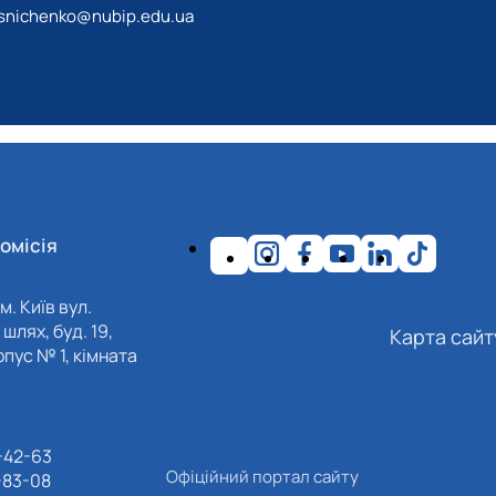
esnichenko@nubip.edu.ua
омісія
м. Київ вул.
шлях, буд. 19,
Карта сайт
пус № 1, кімната
-42-63
Офіційний портал сайту
-83-08