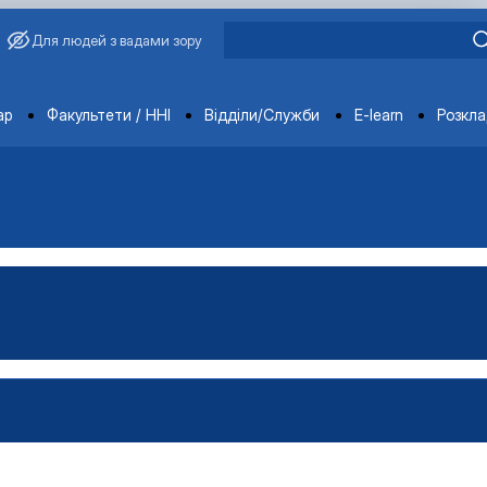
Для людей з вадами зору
ments
ар
Факультети / ННІ
Відділи/Служби
E-learn
Розкл