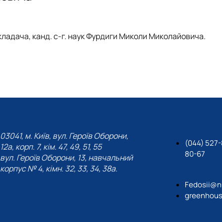
Положення про гурток
Досягнення
План роботи гуртка
кладача, канд. с-г. наук Фурдиги Миколи Миколайовича.
Звіт роботи гуртка за 2024-2025 рік
Постер
Стратегія розвитку гуртка "Овочівник"
Публікації гуртківців
Соц мережі
03041, м. Київ, вул. Героїв Оборони,
(044) 527-
12а, корп. 7, кім. 47, 49, 51, 55
80-67
вул. Героїв Оборони, 13, навчальний
корпус № 4, кімн. 32, 33, 34, 38а.
Fedosii@n
greenhous