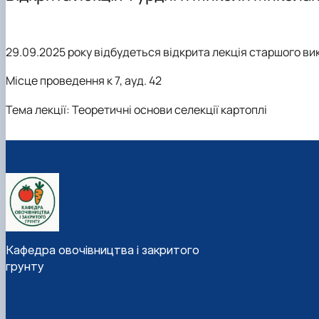
Програми практик
Графік відпрацювань лабораторних занять
29.09.2025 року відбудеться відкрита лекція старшого ви
Місце проведення к 7, ауд. 42
Тема лекції: Теоретичні основи селекції картоплі
Кафедра овочівництва і закритого
грунту