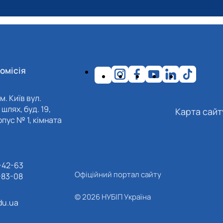
омісія
м. Київ вул.
шлях, буд. 19,
Карта сайт
пус № 1, кімната
-42-63
Офіційний портал сайту
-83-08
© 2026 НУБІП Україна
du.ua