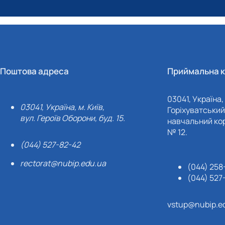
Поштова адреса
Приймальна к
03041, Україна, 
03041, Україна, м. Київ,
Горіхуватський 
вул. Героїв Оборони, буд. 15.
навчальний кор
№ 12.
(044) 527-82-42
rectorat@nubip.edu.ua
(044) 258
(044) 527
vstup@nubip.e