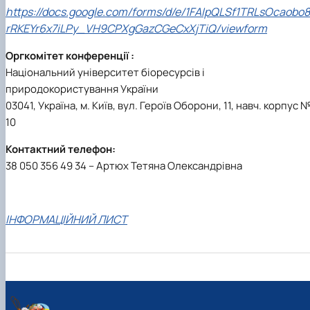
https://docs.google.com/forms/d/e/1FAIpQLSf1TRLsOcaobo8
rRKEYr6x7iLPy_VH9CPXgGazCGeCxXjTiQ/viewform
Оргкомітет конференції :
Національний університет біоресурсів і
природокористування України
03041, Україна, м. Київ, вул. Героїв Оборони, 11, навч. корпус 
10
Контактний телефон:
38 050 356 49 34 – Артюх Тетяна Олександрівна
ІНФОРМАЦІЙНИЙ ЛИСТ