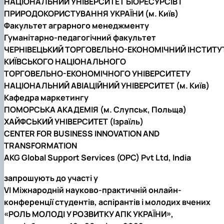
НАЦІОНАЛЬНИЙ УНІВЕРСИТЕТ БІОРЕСУРСІВ І
Гурток "Декоративна флористика"
ПРИРОДОКОРИСТУВАННЯ УКРАЇНИ (м. Київ)
Прес-студія "Ідеал"
Факультет аграрного менеджменту
Інструментальний ансамбль "Дивосвіт"
Гуманітарно-педагогічний факультет
Мистецька студія "Вовняні мрії"
Тріо "ТоНіка"
ЧЕРНІВЕЦЬКИЙ ТОРГОВЕЛЬНО-ЕКОНОМІЧНИЙ ІНСТИТУ
КИЇВСЬКОГО НАЦІОНАЛЬНОГО
ТОРГОВЕЛЬНО-ЕКОНОМІЧНОГО УНІВЕРСИТЕТУ
НАЦІОНАЛЬНИЙ АВІАЦІЙНИЙ УНІВЕРСИТЕТ (м. Київ)
Кафедра маркетингу
ПОМОРСЬКА АКАДЕМІЯ (м. Слупськ, Польща)
ХАЙФСЬКИЙ УНІВЕРСИТЕТ (Ізраїль)
CENTER FOR BUSINESS INNOVATION AND
TRANSFORMATION
AKG Global Support Services (OPC) Pvt Ltd, India
запрошують до участі у
VI Міжнародній науково-практичній онлайн-
конференції студентів, аспірантів і молодих вчених
«РОЛЬ МОЛОДІ У РОЗВИТКУ АПК УКРАЇНИ»
,