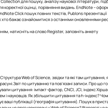
Collection для пошуку, аналізу наукової літератури, під
 для коректної оцінці, порівняння видань. EndNote – офо
dNote Click пошук повних текстів, Publons презентації
их хто бажає ознайомитися з останніми оновленнями рес
ням, натисніть на слово Register, заповніть анкету
руктура Web of Science, звідки та які там цитування, я
расуні.Звіт по цитуванню та пов'язані записи. Про що г
вали цитування: імпакт-фактор, CNCI, JCI, індекс Хірша
ем і науковців. Як збільшити цитування та h-індекс? Чо
ує ваші публікації (географія цитування). Пошук в прист
 вони не проіндексовані у Web of Science? Відповіді на в