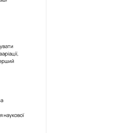
зувати
аріації,
перший
за
я наукової