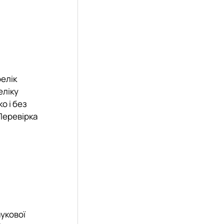
елік
еліку
о і без
Перевірка
укової