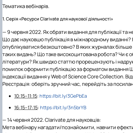
Тематика вебінарів.
1. Серія «Ресурси Clarivate для наукової діяльності»
—
9 червня 2022.
Як обрати видання для публікації та 
Що дає науковцю публікація в міжнародному виданні? Я
опублікуватися безкоштовно? В яких журналах більше 
таких видань? Що таке високоцитована робота? Чи є об
літератури? Як швидко статтю прорецензують і надрук
помилок оформити публікацію за форматом видання Що
індексації видання у Web of Science Core Collection. Ві
Реєстрація: оберіть зручний час, перейдіть за посилан
10:15–11:15
:
https://bit.ly/3GePbEa
16:15–17:15
:
https://bit.ly/3n5brYB
—
14 червня 2022.
Clarivate для науковців:
Мета вебінару нагадати/познайомити, навчити ефекти