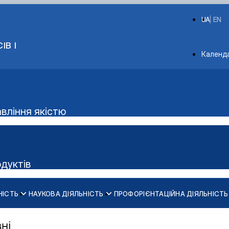
UA
EN
ІВ І
Depart
Календ
авління якістю
одуктів
НІСТЬ
НАУКОВА ДІЯЛЬНІСТЬ
ПРОФОРІЄНТАЦІЙНА ДІЯЛЬНІСТЬ
Аудиторний фонд
ки м'яса"
вні