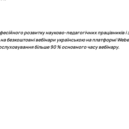
родуктів"
нки факультету
фесійного розвитку науково-педагогічних працівників і 
є на безкоштовні вебінари українською на платформі Webe
ослуховування більше 90 % основного часу вебінару.