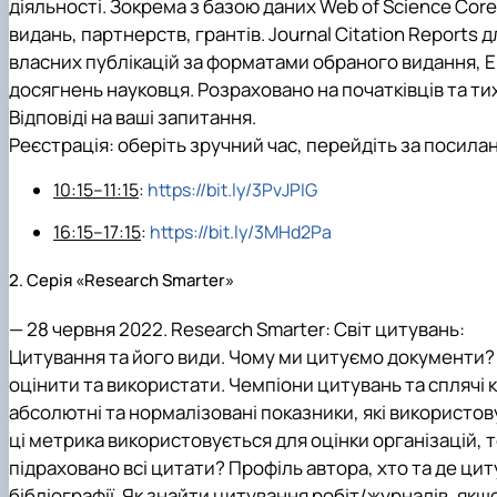
діяльності. Зокрема з базою даних Web of Science Core 
видань, партнерств, грантів. Journal Citation Reports
власних публікацій за форматами обраного видання, En
досягнень науковця. Розраховано на початківців та т
Відповіді на ваші запитання.
Реєстрація: оберіть зручний час, перейдіть за посилан
10:15–11:15
:
https://bit.ly/3PvJPIG
16:15–17:15
:
https://bit.ly/3MHd2Pa
2. Cерія «Research Smarter»
—
28 червня 2022.
Research Smarter: Світ цитувань:
Цитування та його види. Чому ми цитуємо документи? Ст
оцінити та використати. Чемпіони цитувань та сплячі к
абсолютні та нормалізовані показники, які використову
ці метрика використовується для оцінки організацій, т
підраховано всі цитати? Профіль автора, хто та де цит
бібліографії. Як знайти цитування робіт/журналів, якщо