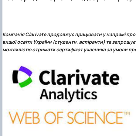
Відеородзинки
Організація практик студентів
ОПП "Технології зберігання та переробки риби і мореп
Матеріально-технічна база
Робочі навчальні програми
Рада роботодавців
Графік навчальної та виробничої практики
Відповідальна за інформаційне наповнення веб-сторі
Підготовка магістерських робіт
Компанія Clarivate продовжує працювати у напрямі про
вищої освіти України (студенти, аспіранти) та запрошу
можливістю отримати сертифікат учасника за умови пр