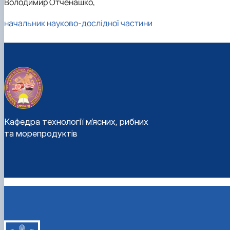
Володимир Отченашко,
начальник науково-дослідної частини
Кафедра технології м’ясних, рибних
та морепродуктів