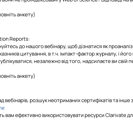
повніть анкету)
tion Reports:
днуйтесь до нашого вебінару, щоб дізнатися як проаналі
зників цитування, в т.ч. імпакт-фактор журналу, і його в
 публікуватися, незалежно від того, надсилаєте ви свій 
повніть анкету)
лад вебінарів, розшук неотриманих сертифікатів та інше 
ine
ть вам ефективно використовувати ресурси Clarivate дл