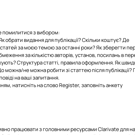
не помилитися з вибором:
к обрати видання для публікації? Скільки коштує? Де
статей за моєю темою за останні роки? Як зберегти пер
меження за кількістю авторів, установ, посилань в пер
ують? Структура статті, правила оформлення. Як швидк
 можна/не можна робити зі статтею після публікації? 
дповіді на ваші запитання.
ням, натисніть на слово Register, заповніть анкету
вно працювати з головними ресурсами Clarivate для на