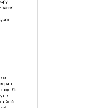
бору
рмлення
урсів.
к їх
оворять
 тощо. Як
му не
атейній
аші