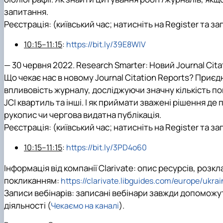
запитання.
Реєстрація: (київський час; натисніть на Register та за
10:15–11:15
:
https://bit.ly/39E8WIV
—
30 червня 2022.
Research Smarter: Новий Journal Cita
Що чекає нас в новому Journal Citation Reports? Приє
впливовість журналу, досліджуючи значну кількість пока
JCI квартиль та інші. І як приймати зважені рішення де
рукопис чи чергова видатна публікація.
Реєстрація: (київський час; натисніть на Register та за
10:15–11:15
:
https://bit.ly/3PD4o60
Інформація від компанії Clarivate: опис ресурсів, розк
покликанням:
https://clarivate.libguides.com/europe/ukra
Записи вебінарів: записані вебінари завжди допоможу
діяльності (
).
Чекаємо на каналі