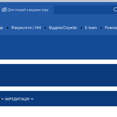
Для людей з вадами зору
ments
ар
Факультети / ННІ
Відділи/Служби
E-learn
Розкл
АКРЕДИТАЦІЯ