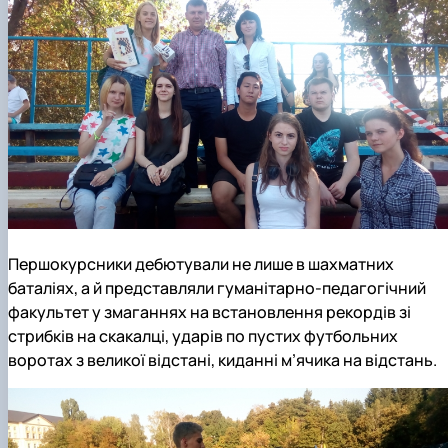
Першокурсники дебютували не лише в шахматних
баталіях, а й представляли гуманітарно-педагогічний
факультет у змаганнях на встановлення рекордів зі
стрибків на скакалці, ударів по пустих футбольних
воротах з великої відстані, киданні м’ячика на відстань.