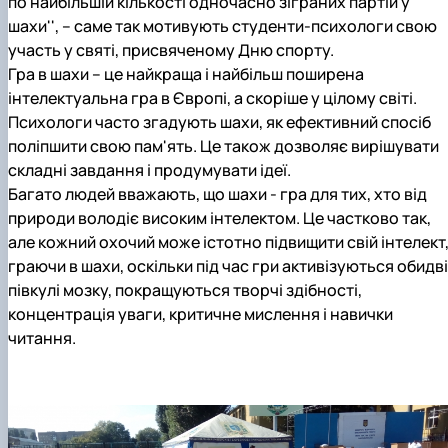
по найбільшій кількості одночасно зіграних партій у
шахи'', – саме так мотивують студенти-психологи свою
участь у святі, присвяченому Дню спорту.
Гра в шахи – це найкраща і найбільш поширена
інтелектуальна гра в Європі, а скоріше у цілому світі.
Психологи часто згадують шахи, як ефективний спосіб
поліпшити свою пам'ять. Це також дозволяє вирішувати
складні завдання і продумувати ідеї.
Багато людей вважають, що шахи - гра для тих, хто від
природи володіє високим інтелектом. Це частково так,
але кожний охочий може істотно підвищити свій інтелект
граючи в шахи, оскільки під час гри активізуються обидві
півкулі мозку, покращуються творчі здібності,
концентрація уваги, критичне мислення і навички
читання.