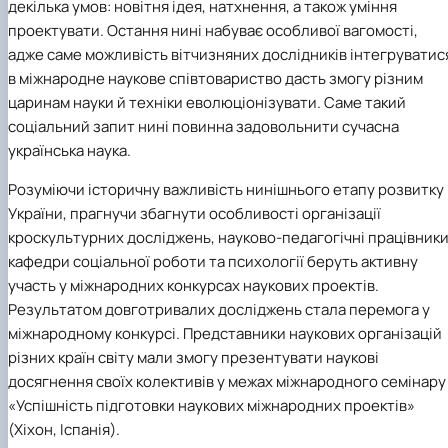
декілька умов: новітня ідея, натхнення, а також уміння
проектувати. Остання нині набуває особливої вагомості,
адже саме можливість вітчизняних дослідників інтегруватис
в міжнародне наукове співтовариство дасть змогу різним
царинам науки й техніки еволюціонізувати. Саме такий
соціальний запит нині повинна задовольнити сучасна
українська наука.
Розуміючи історичну важливість нинішнього етапу розвитку
України, прагнучи збагнути особливості організації
кроскультурних досліджень, науково-педагогічні працівник
кафедри соціальної роботи та психології беруть активну
участь у міжнародних конкурсах наукових проектів.
Результатом довготривалих досліджень стала перемога у
міжнародному конкурсі. Представники наукових організацій
різних країн світу мали змогу презентувати наукові
досягнення своїх колективів у межах міжнародного семінару
«Успішність підготовки наукових міжнародних проектів»
(Хіхон, Іспанія).