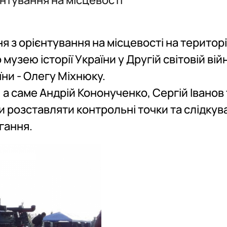
ості"
ихологія"
 з орієнтування на місцевості на територі
зею історії України у Другій світовій війн
ology"
їни - Олегу Міхнюку.
 а саме Андрій Кононученко, Сергій Іванов 
розставляти контрольні точки та слідкув
гання.