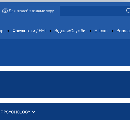
Для людей з вадами зору
ments
ар
Факультети / ННІ
Відділи/Служби
E-learn
Розкл
OF PSYCHOLOGY