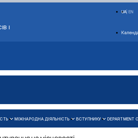
UA
EN
ІВ І
Depart
Календ
ІСТЬ
МІЖНАРОДНА ДІЯЛЬНІСТЬ
ВСТУПНИКУ
DEPARTMENT 
ів кафедри психології
нтування на місцевості