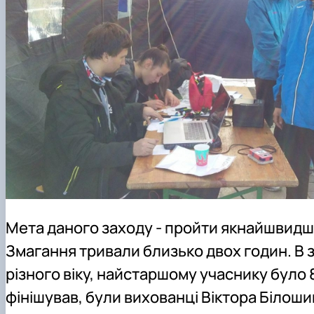
Мета даного заходу - пройти якнайшвидше
Змагання тривали близько двох годин. В 
різного віку, найстаршому учаснику було 8
фінішував, були вихованці Віктора Білоши