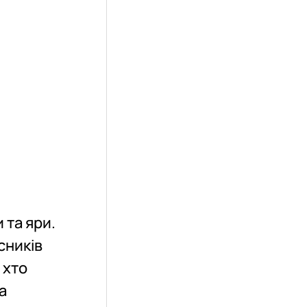
 та яри.
сників
 хто
а