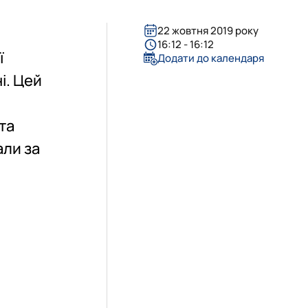
22 жовтня 2019 року
16:12 - 16:12
ї
Додати до календаря
і. Цей
та
али за