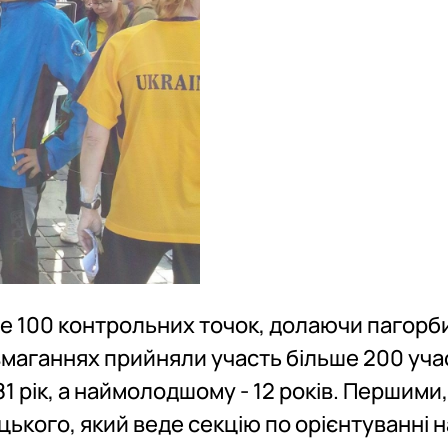
 100 контрольних точок, долаючи пагорби
змаганнях прийняли участь більше 200 уча
1 рік, а наймолодшому - 12 років. Першими,
цького, який веде секцію по орієнтуванні н