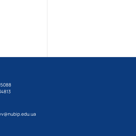
05088
34813
vv@nubip.edu.ua