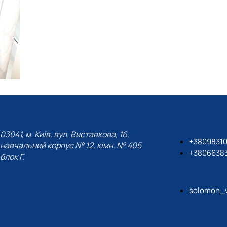
03041, м. Київ, вул. Виставкова, 16,
+3809831
навчальний корпус № 12, кімн. № 405
+3806638
блок Г.
solomon_