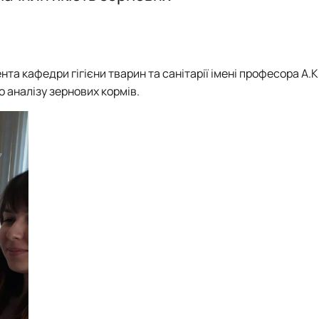
а кафедри гігієни тварин та санітарії імені професора А.К
 аналізу зернових кормів.