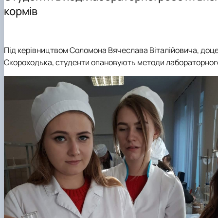
Аспірантура
кормів
Під керівництвом Соломона Вячеслава Віталійовича, доцент
Скороходька, студенти опановують методи лабораторного