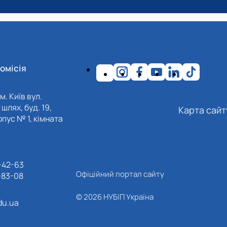
омісія
м. Київ вул.
шлях, буд. 19,
Карта сайт
пус № 1, кімната
-42-63
Офіційний портал сайту
-83-08
© 2026 НУБІП Україна
du.ua