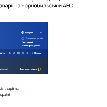
 аварії на Чорнобильській АЕС
ідносин»
нього»
ної та міжгрупової комунікаці…