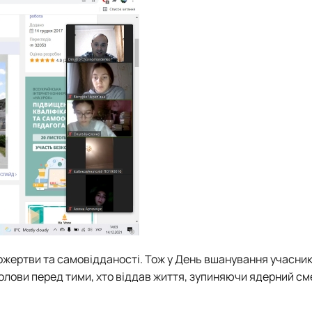
жертви та самовідданості. Тож у День вшанування учасник
голови перед тими, хто віддав життя, зупиняючи ядерний см