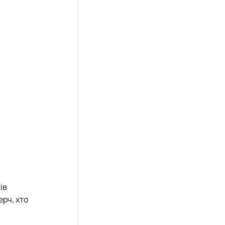
ів
ерч, хто