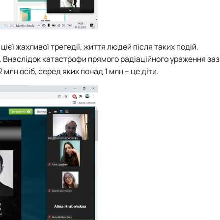
цієї жахливої трегедії, життя людей після таких подій.
у. Внаслідок катастрофи прямого радіаційного ураження за
млн осіб, серед яких понад 1 млн – це діти.