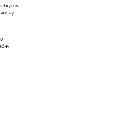
и 3 курсу
тичному
во
абну