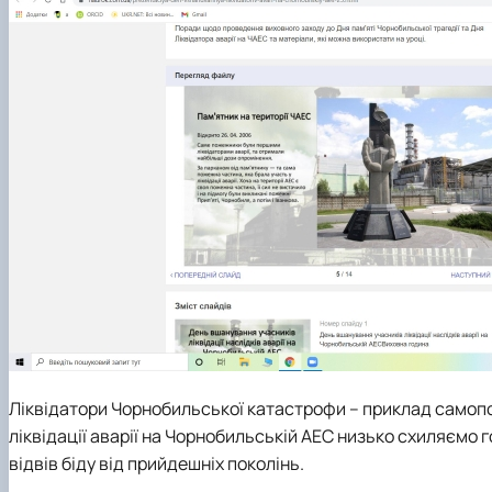
Ліквідатори Чорнобильської катастрофи – приклад самопо
ліквідації аварії на Чорнобильській АЕС низько схиляємо 
відвів біду від прийдешніх поколінь.