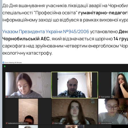
До Дня вшанування учасників ліквідації аварії на Чорноби
спеціальності "Професійна освіта"
гуманітарно-педагог
інформаційному заході що відбувся в рамках виховної кур
Указом Президента України №945/2006
установлено
День
Чорнобильській АЕС
, який відзначається щорічно
14 гру
саркофага над зруйнованим четвертим енергоблоком Чорн
екологічну катастрофу.