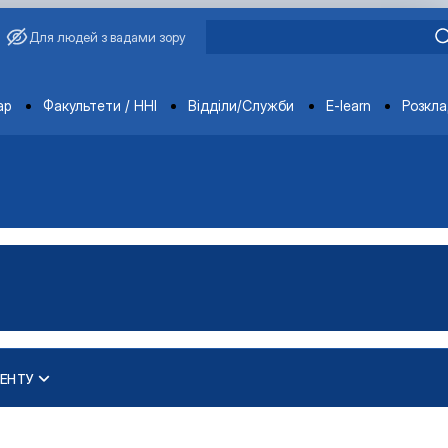
Для людей з вадами зору
ments
ар
Факультети / ННІ
Відділи/Служби
E-learn
Розкл
ЕНТУ