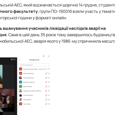
льській АЕС, який відзначається щорічно 14 грудня, студент
ічного факультету
, групи ПО-19001б взяли участь у тема
аторської години у форматі онлайн.
 вшанування учасників ліквідації наслідків аварії на
дня
. Саме в цей день 35 років тому завершилось будівницт
обильської АЕС, аварія якого у 1986-му спричинила масшт