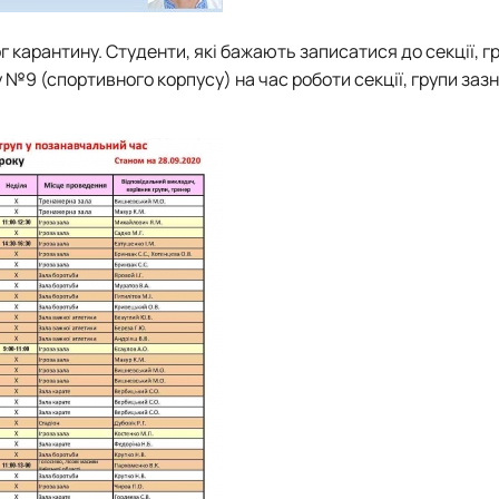
 карантину. Студенти, які бажають записатися до секції, г
№9 (спортивного корпусу) на час роботи секції, групи заз