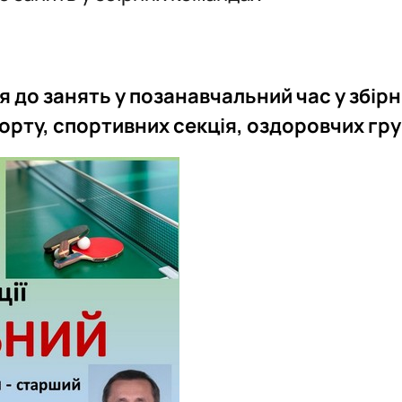
PhD
Події
Події
Плани роботи
Відзнаки
Звіти та результати діяльності
Плани роботи
Звіти та результати діяльності
до занять у позанавчальний час у збірн
порту, спортивних секція, оздоровчих гру