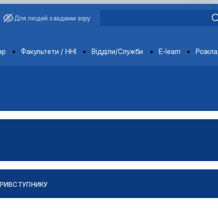
Для людей з вадами зору
ments
ар
Факультети / ННІ
Відділи/Служби
E-learn
Розкл
РИ
ВСТУПНИКУ