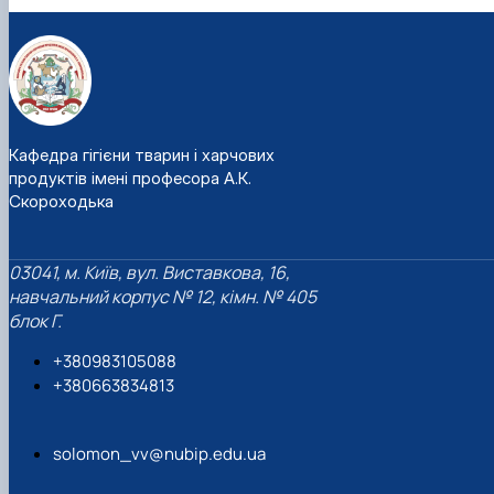
Кафедра гігієни тварин і харчових
продуктів імені професора А.К.
Скороходька
03041, м. Київ, вул. Виставкова, 16,
навчальний корпус № 12, кімн. № 405
блок Г.
+380983105088
+380663834813
solomon_vv@nubip.edu.ua