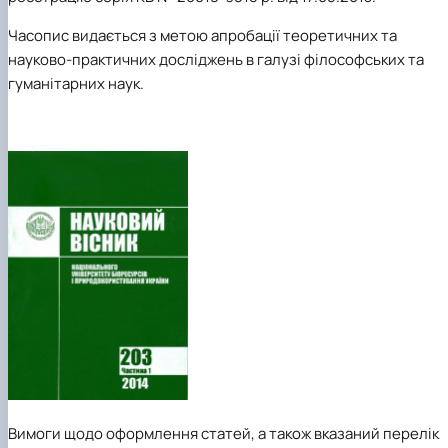
клуб»
Науковий гурток «Філософські проблеми
Часопис видається з метою апробації теоретичних та
міжособистісної та міжгрупової комунікаці…
науково-практичних досліджень в галузі філософських та
Науковий гурток «Історія держави і права
гуманітарних наук.
України»
Вимоги щодо оформлення статей,
а також вказаний перелік