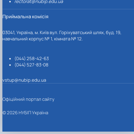
rectorat@nubip.edu.ua
Приймальна комісія
03041, Україна, м. Київ вул. Горіхуватський шлях, буд. 19,
навчальний корпус № 1, кімната № 12.
(044) 258-42-63
(044) 527-83-08
vstup@nubip.edu.ua
Офіційний портал сайту
© 2026 НУБІП Україна