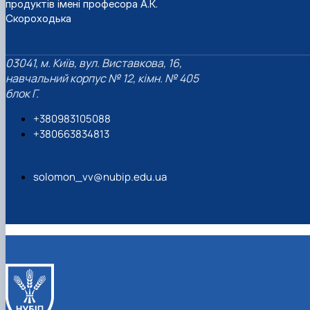
продуктів імені професора А.К.
Скороходька
03041, м. Київ, вул. Виставкова, 16,
навчальний корпус № 12, кімн. № 405
блок Г.
+380983105088
+380663834813
solomon_vv@nubip.edu.ua