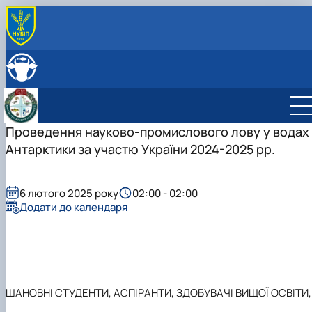
ПРО КАФЕДРУ
Історія кафедри
СКЛАД КАФЕДРИ
Навчально-науково-виробнича лабораторія «Водні
ОСВІТНЯ ДІЯЛЬНІСТЬ
біоресурси та аквакультура ім. В…
Навчальна робота
НАУКОВА ДІЯЛЬНІСТЬ
Можливості працевлаштування
Навчальні лабораторії
Наукова робота
Проведення науково-промислового лову у водах
МІЖНАРОДНА ДІЯЛЬНІСТЬ
Можливості для працевлаштування
Сертифікатні курси
Дорадча діяльність
Антарктики за участю України 2024-2025 рр.
Співпраця з роботодавцями
Фотогалерея
Акваріум та тераріум для початківця
Наукові гуртки
Робочі програми
Підготовка аспірантів та докторантів
Студентський науковий гурток "Декоративн
Практика студентів
гідробіоресурси"
6 лютого 2025 року
02:00 - 02:00
Студентський науковий гурток "Водні
Додати до календаря
біоресурси"
ШАНОВНІ СТУДЕНТИ, АСПІРАНТИ, ЗДОБУВАЧІ ВИЩОЇ ОСВІТИ,