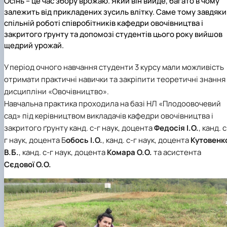
Осінь – це час збору врожаю. Який він вийде, багато в чому
залежить від прикладених зусиль влітку. Саме тому завдяки
спільній роботі співробітників кафедри овочівництва і
закритого ґрунту та допомозі студентів цього року вийшов
щедрий урожай.
У період очного навчання студенти 3 курсу мали можливість
отримати практичні навички та закріпити теоретичні знання
дисципліни «Овочівництво».
Навчальна практика проходила на базі НЛ «Плодоовочевий
сад» під керівництвом викладачів кафедри овочівництва і
закритого ґрунту канд. с-г наук, доцента
Федосія І.О.
, канд. с
г наук, доцента Б
обось І.О.
, канд. с-г наук, доцента
Кутовенк
В.Б.
, канд. с-г наук, доцента
Комара О.О.
та асистента
Сєдової О.О.