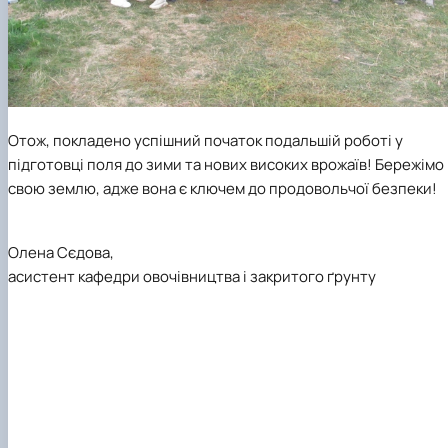
Отож, покладено успішний початок подальшій роботі у
підготовці поля до зими та нових високих врожаїв! Бережімо
свою землю, адже вона є ключем до продовольчої безпеки!
Олена Сєдова,
асистент кафедри овочівництва і закритого ґрунту