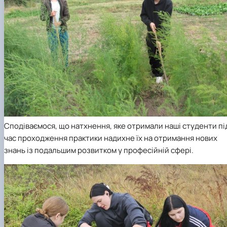
Сподіваємося, що натхнення, яке отримали наші студенти пі
час проходження практики надихне їх на отримання нових
знань із подальшим розвитком у професійній сфері.