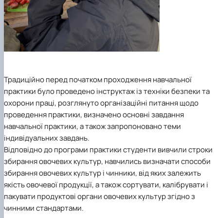
Традиційно перед початком проходження навчальної
практики було проведено інструктаж із техніки безпеки та
охорони праці, розглянуто організаційні питання щодо
проведення практики, визначено основні завдання
навчальної практики, а також запропоновано теми
індивідуальних завдань.
Відповідно до програми практики студенти вивчили строки
збирання овочевих культур, навчились визначати способи
збирання овочевих культур і чинники, від яких залежить
якість овочевої продукції, а також сортувати, калібрувати і
пакувати продуктові органи овочевих культур згідно з
чинними стандартами.