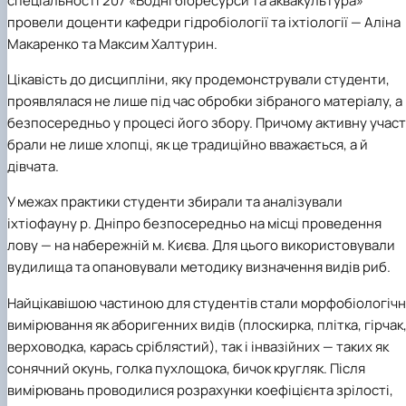
спеціальності 207 «Водні біоресурси та аквакультура»
провели доценти кафедри гідробіології та іхтіології — Аліна
Макаренко та Максим Халтурин.
Цікавість до дисципліни, яку продемонстрували студенти,
проявлялася не лише під час обробки зібраного матеріалу, а
безпосередньо у процесі його збору. Причому активну учас
брали не лише хлопці, як це традиційно вважається, а й
дівчата.
У межах практики студенти збирали та аналізували
іхтіофауну р. Дніпро безпосередньо на місці проведення
лову — на набережній м. Києва. Для цього використовували
вудилища та опановували методику визначення видів риб.
Найцікавішою частиною для студентів стали морфобіологічн
вимірювання як аборигенних видів (плоскирка, плітка, гірчак
верховодка, карась сріблястий), так і інвазійних — таких як
сонячний окунь, голка пухлощока, бичок кругляк. Після
вимірювань проводилися розрахунки коефіцієнта зрілості,