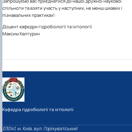
Запрошуємо вас приєднатися до нашої дружної наукової
спільноти та взяти участь у наступних, не менш цікавих і
пізнавальних практиках!
Доцент кафедри гідробіології та іхтіології
Максим
Халтурин
Кафедра гідробіології та іхтіології
03041, м. Київ, вул. Горіхуватський