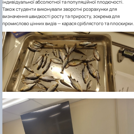
індивідуальної абсолютної та популяційної плодючості.
Також студенти виконували зворотні розрахунки для
визначення швидкості росту та приросту, зокрема для
промислово цінних видів — карася сріблястого та плоскирки.