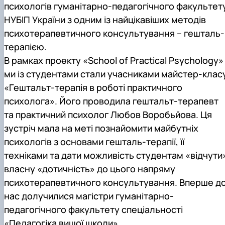
психологів гуманітарно-педагогічного факультет
НУБІП України з одним із найцікавіших методів
психотерапевтичного консультування – гешталь-
терапією.
В рамках проекту «School of Practical Psychology»
ми із студентами стали учасниками майстер-клас
«Гештальт-терапія в роботі практичного
психолога». Його проводила гештальт-терапевт
та практичний психолог Любов Воробьйова. Ця
зустріч мала на меті познайомити майбутніх
психологів з основами гешталь-терапії, її
техніками та дати можливість студентам «відчути
власну «дотичність» до цього напряму
психотерапевтичного консультування. Вперше д
нас долучилися магістри гуманітарно-
педагогічного факультету спеціальності
«Педагогіка вищої школи».