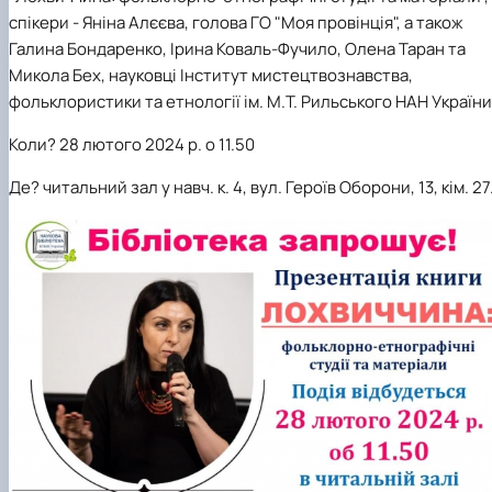
спікери - Яніна Алєєва, голова ГО "Моя провінція", а також
Галина Бондаренко, Ірина Коваль-Фучило, Олена Таран та
Микола Бех, науковці Інститут мистецтвознавства,
фольклористики та етнології ім. М.Т. Рильського НАН України
Коли? 28 лютого 2024 р. о 11.50
Де? читальний зал у навч. к. 4, вул. Героїв Оборони, 13, кім. 27