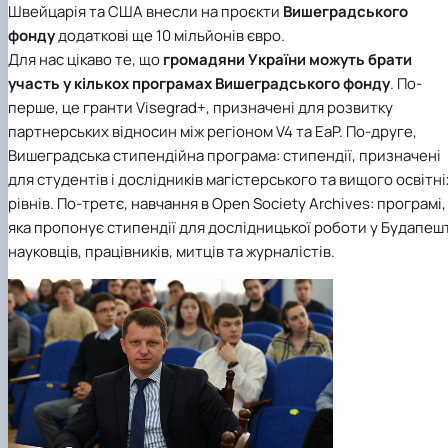
Швейцарія та США внесли на проєкти
Вишеградського
фонду
додаткові ще 10 мільйонів євро.
Для нас цікаво те, що
громадяни України можуть брати
участь у кількох програмах
Вишеградського фонду
. По-
перше, це гранти Visegrad+, призначені для розвитку
партнерських відносин між регіоном V4 та EaP. По-друге,
Вишеградська стипендійна програма: стипендії, призначені
для студентів і дослідників магістерського та вищого освітні
рівнів. По-третє, навчання в Open Society Archives: програмі,
яка пропонує стипендії для дослідницької роботи у Будапеш
науковців, працівників, митців та журналістів.