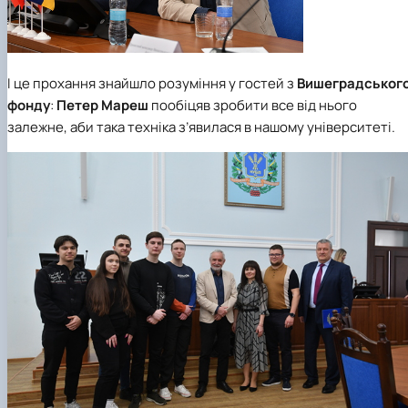
І це прохання знайшло розуміння у гостей з
Вишеградськог
фонду
:
Петер Мареш
пообіцяв зробити все від нього
залежне, аби така техніка з’явилася в нашому університеті.