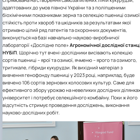
спрямована на створення самозапилених ліній кукурудзи,
адаптованих до умов півночі України та з поліпшеними
біохімічними показниками зерна та селекцію пшениці озимої
стійкість проти хвороб та шкідників за результатами якої
отримано цілий ряд патентів та охоронних документів,
виконується на базі
навчально-науково-виробничої
лабораторії «Дослідне поле»
Агрономічної дослідної станці
НУБіП
. Щорічно тут вчені-дослідники висівають колекцію
сортів пшениці – ярої та озимої, ячменю – ярого та озимого,
тритикале, гібриди кукурудзи. Як вихідний матеріал з
вивчення генофонду пшениці у 2023 році, наприклад, буде
вивчено 106 сортів зернових колосових культур. Саме для
ефективного збору урожаю на невеликих дослідних ділянка
університет і потребує селекційного комбайну. Поки ж його
відсутність стримує проведення досліджень, виконання
науково-дослідних робіт.