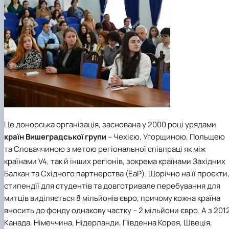
Це донорська організація, заснована у 2000 році урядами
країн
Вишеградської групи
– Чехією, Угорщиною, Польщею
та Словаччиною з метою регіональної співпраці як між
країнами V4, так й інших регіонів, зокрема країнами Західних
Балкан та Східного партнерства (EaP). Щорічно на її проєкти
стипендії для студентів та довготривале перебування для
митців виділяється 8 мільйонів євро, причому кожна країна
вносить до фонду однакову частку – 2 мільйони євро. А з 201
Канада, Німеччина, Нідерланди, Південна Корея, Швеція,