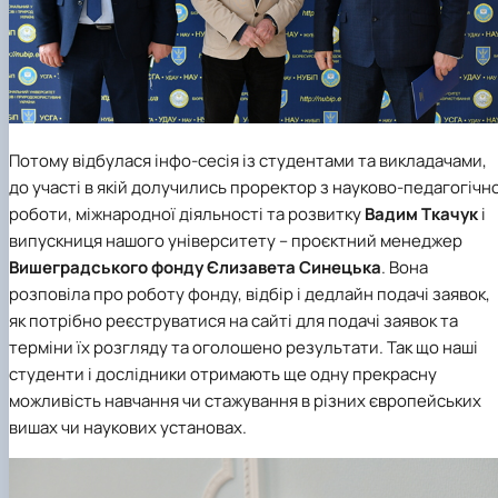
Потому відбулася інфо-сесія із студентами та викладачами,
до участі в якій долучились проректор з науково-педагогічно
роботи, міжнародної діяльності та розвитку
Вадим Ткачук
і
випускниця нашого університету – проєктний менеджер
Вишеградського фонду
Єлизавета Синецька
. Вона
розповіла про роботу фонду, відбір і дедлайн подачі заявок,
як потрібно реєструватися на сайті для подачі заявок та
терміни їх розгляду та оголошено результати. Так що наші
студенти і дослідники отримають ще одну прекрасну
можливість навчання чи стажування в різних європейських
вишах чи наукових установах.