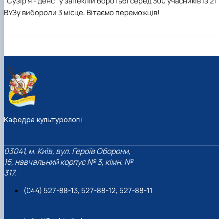
"Сузір'я - денс" у запеклій боротьбі серед 300 учасників із 21
Гурток "Декоративна флористика"
ВУЗу вибороли 3 місце. Вітаємо переможців!
Прес-студія "Ідеал"
Інструментальний ансамбль "Дивосвіт"
Мистецька студія "Вовняні мрії"
Тріо "ТоНіка"
Кафедра культурології
03041, м. Київ, вул. Героїв Оборони,
15, навчальний корпус № 3, кімн. №
317.
(044) 527-88-13, 527-88-12, 527-88-11