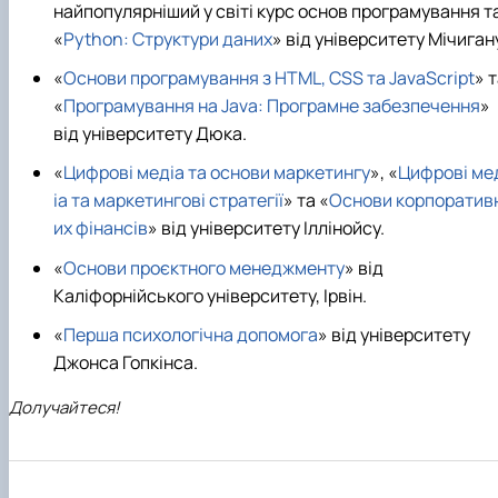
найпопулярніший у світі курс основ програмування т
«
Python: Структури даних
» від університету Мічиган
«
Основи програмування з HTML, CSS та JavaScript
» 
«
Програмування на Java: Програмне забезпечення
»
від університету Дюка.
«
Цифрові медіа та основи маркетингу
», «
Цифрові ме
іа та маркетингові стратегії
» та «
Основи корпоратив
их фінансів
» від університету Іллінойсу.
«
Основи проєктного менеджменту
» від
Каліфорнійського університету, Ірвін.
«
Перша психологічна допомога
» від університету
Джонса Гопкінса.
Долучайтеся!