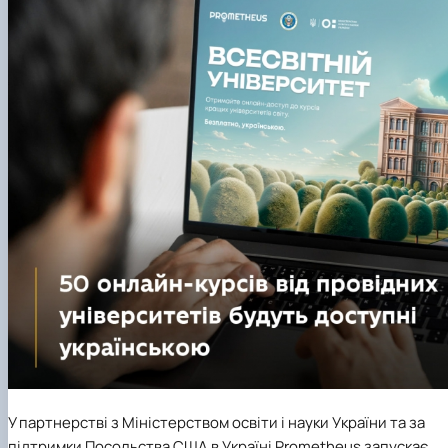
клуб»
Науковий гурток «Філософські проблеми
міжособистісної та міжгрупової комунікаці…
Науковий гурток «Історія держави і права
України»
У партнерстві з Міністерством освіти і науки України та за
підтримки Посольства США в Україні Prometheus запускає