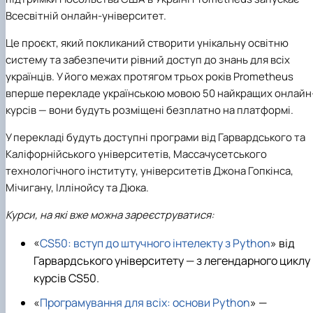
Всесвітній онлайн-університет.
Це проєкт, який покликаний створити унікальну освітню
систему та забезпечити рівний доступ до знань для всіх
українців. У його межах протягом трьох років Prometheus
вперше перекладе українською мовою 50 найкращих онлайн
курсів — вони будуть розміщені безплатно на платформі.
У перекладі будуть доступні програми від Гарвардського та
Каліфорнійського університетів, Массачусетського
технологічного інституту, університетів Джона Гопкінса,
Мічигану, Іллінойсу та Дюка.
Курси, на які вже можна зареєструватися:
«
CS50: вступ до штучного інтелекту з Python
» від
Гарвардського університету — з легендарного циклу
курсів CS50.
«
Програмування для всіх: основи Python
» —