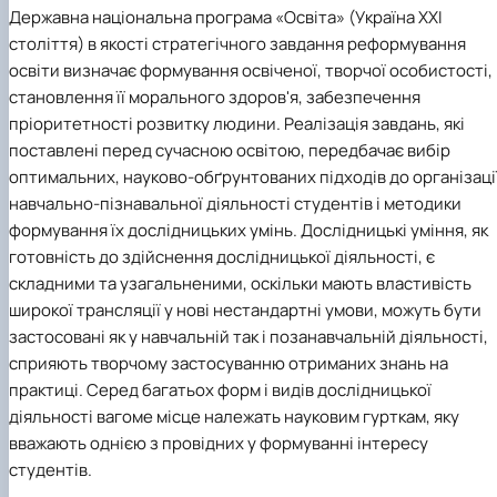
Державна національна програма «Освіта» (Україна ХХІ
століття) в якості стратегічного завдання реформування
освіти визначає формування освіченої, творчої особистості,
становлення її морального здоров'я, забезпечення
пріоритетності розвитку людини. Реалізація завдань, які
поставлені перед сучасною освітою, передбачає вибір
оптимальних, науково-обґрунтованих підходів до організаці
навчально-пізнавальної діяльності студентів і методики
формування їх дослідницьких умінь. Дослідницькі уміння, як
готовність до здійснення дослідницької діяльності, є
складними та узагальненими, оскільки мають властивість
широкої трансляції у нові нестандартні умови, можуть бути
застосовані як у навчальній так і позанавчальній діяльності,
сприяють творчому застосуванню отриманих знань на
практиці. Серед багатьох форм і видів дослідницької
діяльності вагоме місце належать науковим гурткам, яку
вважають однією з провідних у формуванні інтересу
студентів.