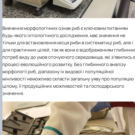
Вивчення морфологічних ознак риб є ключовим питанням
будь-якого іхтіологічного дослідження, має значення не
тільки для встановлення місця риби в систематиці риб, але і
для практичних цілей, так як вони є відображенням глибинн
потреб виду до умов оточуючого середовища, які з’явились 
процесі еволюційного розвитку. Без глибинного аналізу
морфології риб, діапазону їх видової і популяційної
мінливості неможливо скласти загальну уяву про популяцію 
цілому, її продукційних можливостей та господарського
значення.