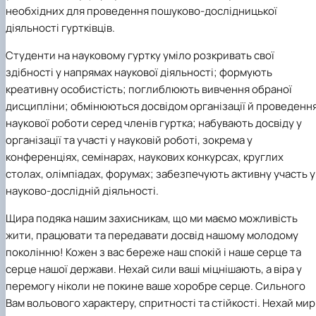
необхідних для проведення пошуково-дослідницької
діяльності гуртківців.
Студенти на науковому гуртку уміло розкривать свої
здібності у напрямах наукової діяльності; формують
креативну особистість; поглиблюють вивчення обраної
дисципліни; обмінюються досвідом організації й проведенн
наукової роботи серед членів гуртка; набувають досвіду у
організації та участі у науковій роботі, зокрема у
конференціях, семінарах, наукових конкурсах, круглих
столах, олімпіадах, форумах; забезпечують активну участь у
науково-дослідній діяльності.
Щира подяка нашим захисникам, що ми маємо можливість
жити, працювати та передавати досвід нашому молодому
поколінню! Кожен з вас береже наш спокій і наше серце та
серце нашої держави. Нехай сили ваші міцнішають, а віра у
перемогу ніколи не покине ваше хоробре серце. Сильного
Вам вольового характеру, спритності та стійкості. Нехай мир