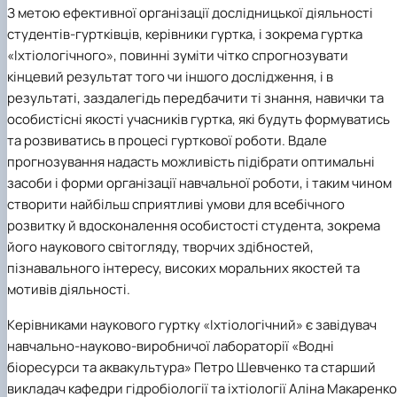
З метою ефективної організації дослідницької діяльності
студентів-гуртківців, керівники гуртка, і зокрема гуртка
«І
хтіологічного», повинні зуміти чітко спрогнозувати
кінцевий результат того чи іншого дослідження, і в
результаті, заздалегідь передбачити ті знання, навички та
особистісні якості учасників гуртка, які будуть формуватись
та розвиватись в процесі гурткової роботи. Вдале
прогнозування надасть можливість підібрати оптимальні
засоби і форми організації навчальної роботи, і таким чином
створити найбільш сприятливі умови для всебічного
розвитку й вдосконалення особистості студента, зокрема
його наукового світогляду, творчих здібностей,
пізнавального інтересу, високих моральних якостей та
мотивів діяльності.
Керівниками наукового гуртку
«Іхтіологічний»
є
завідувач
навчально-науково-виробничої лабораторії
«Водні
біоресурси та аквакультура»
Петро Шевченко
та
старший
викладач кафедри гідробіології та іхтіології Аліна Макаренко