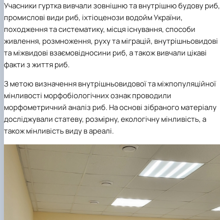
Учасники гуртка вивчали зовнішню та внутрішню будову риб,
промислові види риб, іхтіоценози водойм України,
походження та систематику, місця існування, способи
живлення, розмноження, руху та міграцій, внутрішньовидові
та міжвидові взаємовідносини риб, а також вивчали цікаві
факти з життя риб.
З метою визначення внутрішньовидової та міжпопуляційної
мінливості морфобіологічних ознак проводили
морфометричний аналіз риб. На основі зібраного матеріалу
досліджували статеву, розмірну, екологічну мінливість, а
також мінливість виду в ареалі.