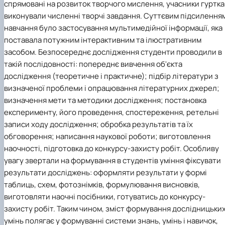
спрямовані на розвиток творчого мислення, учасники гуртка
виконували численні творчі завдання. Суттєвим підсилення
навчання було застосування мультимедійної інформації, яка
поставала потужним інтерактивним та ілюстративним
засобом. Безпосереднє дослідження студенти проводили в
такій послідовності: попереднє вивчення об'єкта
дослідження (теоретичне і практичне); підбір літератури з
визначеної проблеми і опрацювання літературних джерел;
визначення мети та методики дослідження; постановка
експерименту, його проведення, спостереження, ретельні
записи ходу дослідження; обробка результатів та їх
обговорення; написання наукової роботи; виготовлення
наочності, підготовка до конкурсу-захисту робіт.
Особливу
увагу звертали на формування в студентів уміння фіксувати
результати досліджень: оформляти результати у формі
таблиць, схем, фотознімків, формулювання висновків,
виготовляти наочні посібники, готуватись до конкурсу-
захисту робіт. Таким чином, зміст формування дослідницьки
умінь полягає у формуванні системи знань, умінь і навичок,