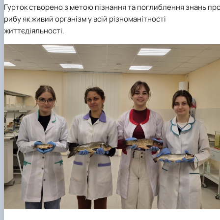
Гурток
створено з метою пізнання та поглиблення знань пр
рибу як живий організм у всій різноманітності
життєдіяльності.