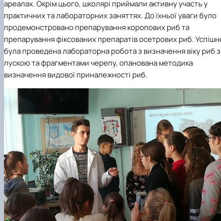
ареалах. Окрім цього, школярі приймали активну участь у
практичних та лабораторних заняттях. До їхньої уваги було
продемонстровано препарування коропових риб та
препарування фіксованих препаратів осетрових риб. Успішн
була проведена лабораторна робота з визначення віку риб з
лускою та фрагментами черепу, опанована методика
визначення видової приналежності риб.