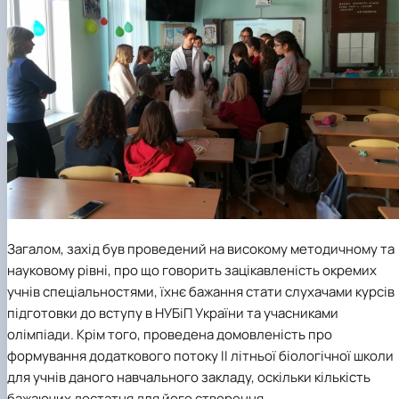
Загалом, захід був проведений на високому методичному та
науковому рівні, про що говорить зацікавленість окремих
учнів спеціальностями, їхнє бажання стати слухачами курсів
підготовки до вступу в НУБіП України та учасниками
олімпіади. Крім того, проведена домовленість про
формування додаткового потоку ІІ літньої біологічної школи
для учнів даного навчального закладу, оскільки кількість
бажаючих достатня для його створення.