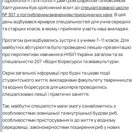
гідробіології та іхтіології Дмитром Шарилом та Максимом
Халтуриним
був здійснений візит до
спеціалізованої школи
№ 307 з поглибленим вивченням природничих наук
. В цей
день відбувався ярмарок спеціальностей для учнів середніх
та старших класів, в якому і прийняли участь наші викладачі.
Протягом дня відбувались зустрічі з учнями 7–11 класів. Для
майбутніх абітурієнтів було проведено лекцію-презентацію
про перспективи навчання в НУБіП України загалом та за
спеціальністю 207 «Водні біоресурси та аквакультура».
Окрім загальної інформації про будні та цікаві події
студентського життя, викладачами факультету тваринництв
та водних біоресурсів для школярів проводились
спеціалізовані лекції і практичні заняття.
Так, майбутні спеціалісти мали змогу ознайомитись з
особливостями зовнішньої та внутрішньої будови риб,
особливостями пристосування їх до життя у водному
середовищі, закономірностями поширення риб у нових