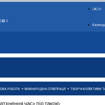
UA
EN
ІВ І
Depart
Календ
КОВА РОБОТА
МІЖНАРОДНА СПІВПРАЦЯ
ТВОРЧІ КОЛЕКТИВИ Т
слава Семеновського
 умовах
Натхнення час» під такою