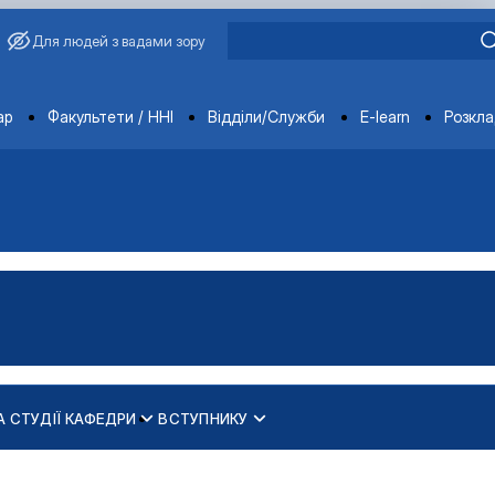
Для людей з вадами зору
ments
ар
Факультети / ННІ
Відділи/Служби
E-learn
Розкл
А СТУДІЇ КАФЕДРИ
ВСТУПНИКУ