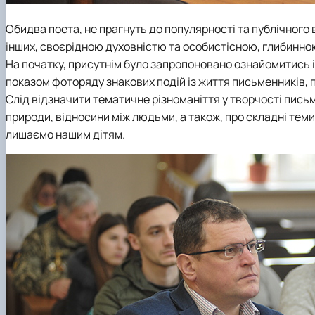
Обидва поета, не прагнуть до популярності та публічного в
інших, своєрідною духовністю та особистісною, глибинно
На початку, присутнім було запропоновано ознайомитись
показом фоторяду знакових подій із життя письменників, п
Слід відзначити тематичне різноманіття у творчості пись
природи, відносини між людьми, а також, про складні теми в
лишаємо нашим дітям.