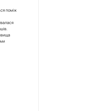
ься поміж
увалася
шів.
 явища
 ми