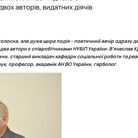
вох авторів, видатних діячів
 співу
голосна, але дуже щира подія – поетичний вечір одразу д
идва автори є співробітниками НУБіП України:
В’ячеслав К
и, старший викладач кафедри соціальної роботи та реабі
ук, професор, академік АН ВО України, герболог.