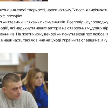
изнання своєї творчості, напевно тому, їх поезія вирізняєт
ю філософію.
 із життєвими шляхами письменників. Розповідь супроводж
одій, які надихнули наших авторів на створення чудових вір
менників. На поетичному вечорі ми почули вірші про любов,
 наші часи, такі як війна на Сході України та спадщина, яку