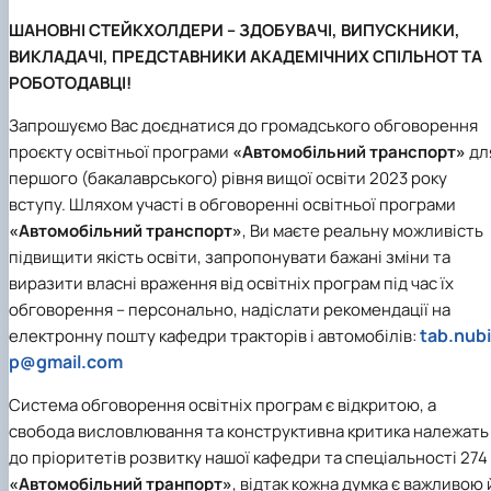
ШАНОВНІ СТЕЙКХОЛДЕРИ – ЗДОБУВАЧІ, ВИПУСКНИКИ,
ВИКЛАДАЧІ, ПРЕДСТАВНИКИ АКАДЕМІЧНИХ СПІЛЬНОТ ТА
РОБОТОДАВЦІ!
Запрошуємо Вас доєднатися до громадського обговорення
проєкту освітньої програми
«Автомобільний транспорт»
дл
першого (бакалаврського) рівня вищої освіти 2023 року
вступу. Шляхом участі в обговоренні освітньої програми
«Автомобільний транспорт»
, Ви маєте реальну можливість
підвищити якість освіти, запропонувати бажані зміни та
виразити власні враження від освітніх програм під час їх
обговорення – персонально, надіслати рекомендації на
tab.nubi
електронну пошту кафедри тракторів і автомобілів:
p@gmail.com
Система обговорення освітніх програм є відкритою, а
свобода висловлювання та конструктивна критика належать
до пріоритетів розвитку нашої кафедри та спеціальності 274
«Автомобільний транпорт»
, відтак кожна думка є важливою 