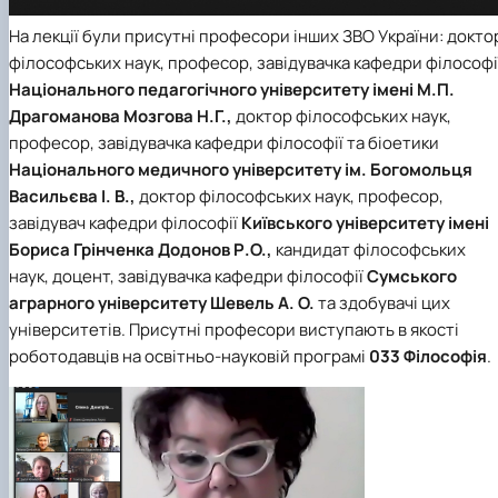
На лекції були присутні професори інших ЗВО України: докто
філософських наук, професор, завідувачка кафедри філософі
Національного педагогічного університету імені М.П.
Драгоманова
Мозгова Н.Г
.,
доктор філософських наук,
професор, завідувачка кафедри філософії та біоетики
Національного медичного університету ім. Богомольця
Васильєва І. В.,
доктор філософських наук, професор,
завідувач кафедри філософії
Київського університету імені
Бориса Грінченка
Додонов Р.О.,
кандидат філософських
наук, доцент, завідувачка кафедри філософії
Сумського
аграрного університету
Шевель А. О.
та здобувачі цих
університетів. Присутні професори виступають в якості
роботодавців на освітньо-науковій програмі
033 Філософія
.