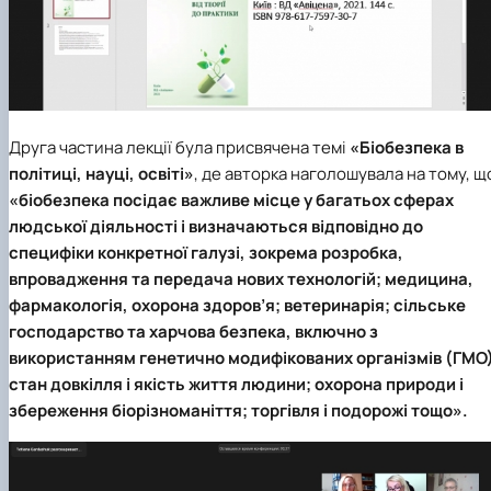
Друга частина лекції була присвячена темі
«Біобезпека в
політиці, науці, освіті»
, де авторка наголошувала на тому, щ
«біобезпека посідає важливе місце у багатьох сферах
людської діяльності і визначаються відповідно до
специфіки конкретної галузі, зокрема розробка,
впровадження та передача нових технологій; медицина,
фармакологія, охорона здоров’я; ветеринарія; сільське
господарство та харчова безпека, включно з
використанням генетично модифікованих організмів (ГМО)
стан довкілля і якість життя людини; охорона природи і
збереження біорізноманіття; торгівля і подорожі тощо».