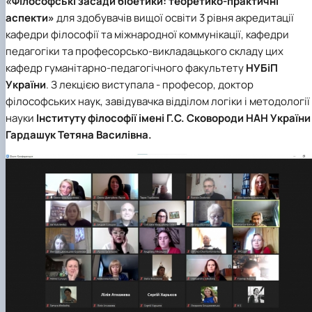
«Філософські засади біоетики: теоретико-практичні
клуб»
аспекти»
для здобувачів вищої освіти 3 рівня акредитації
Науковий гурток «Філософські проблеми
кафедри філософії та міжнародної коммунікації
,
кафедри
міжособистісної та міжгрупової комунікаці…
педагогіки
та професорсько-викладацького складу цих
Науковий гурток «Історія держави і права
України»
кафедр
гуманітарно-педагогічного факультету
НУБіП
України
. З лекцією виступала - професор, доктор
філософських наук, завідувачка відділом логіки і методології
науки
Інституту філософії імені Г.С. Сковороди НАН України
Гардашук Тетяна Василівна.