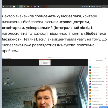
Лектор визначила
проблематику біобезпеки
, критерії
визначення біобезпеки, а саме
антропоцентризм,
егалітаризм, універсальний (інтегральний підхід)
,
наголосила на тотожності і відмінності понять
«біобезпека і
біозахист»
. Тетяна Василівна акцентувала увагу на тому, що
біобезпека може розглядатися як науково-політична
проблема.