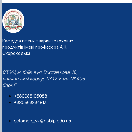
Кафедра гігієни тварин і харчових
продуктів імені професора А.К.
Скороходька
03041, м. Київ, вул. Виставкова, 16,
навчальний корпус № 12, кімн. № 405
блок Г.
+380983105088
+380663834813
solomon_vv@nubip.edu.ua