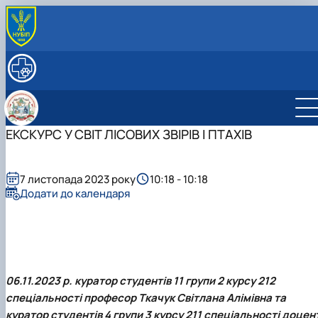
ПРО КАФЕДРУ
Історія кафедри
ОСВІТНІЙ ПРОЦЕС
Колектив кафедри
Робочі програми
НАУКОВА РОБОТА
Навчальні практики
Наукова робота студентів
МІЖНАРОДНА ДІЯЛЬНІСТЬ
Наукова діяльність
Студентський науковий гурток «Ветеринарн
Міжнародні проекти
ЕКСКУРС У СВІТ ЛІСОВИХ ЗВІРІВ І ПТАХІВ
Аспірантура
санітарії та гігієни»
Наукові розробки
Модуль Жана Моне "Контроль безпечності
Студентський науковий гурток «Інновації та
Наукові школи
харчових продуктів у ЄС" (587548-EPP-1-2…
дорадництво у ветеринарно-санітарній…
Модуль Жана Моне "Інтеграція політики та
7 листопада 2023 року
10:18 - 10:18
засад Єдиного здоров'я ЄС в Україні" (…
Додати до календаря
06.11.2023 р. куратор студентів 11 групи 2 курсу 212
спеціальності професор
Ткачук Світлана Алімівна
та
куратор студентів 4 групи 3 курсу 211 спеціальності доцен