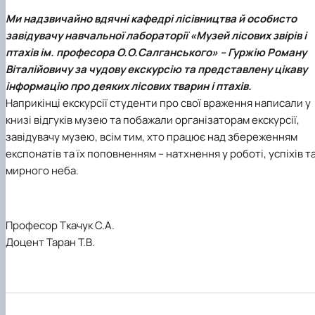
Ми надзвичайно вдячні кафедрі лісівництва й особисто
завідувачу навчальної лабораторії «Музей лісових звірів і
птахів ім. професора О.О.Салганського» –
Гуржію Роману
Віталійовичу
за чудову екскурсію та представлену цікаву
інформацію про деяких лісових тварин і птахів.
Наприкінці екскурсії студенти про свої враження написали у
книзі відгуків музею та побажали організаторам екскурсії,
завідувачу музею, всім тим, хто працює над збереженням
експонатів та їх поповненням – натхнення у роботі, успіхів т
мирного неба.
Професор Ткачук С.А.
Доцент Таран Т.В.