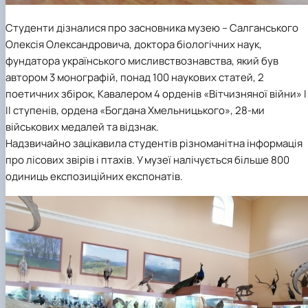
Студенти дізналися про засновника музею – Салганського
Олексія Олександровича, доктора біологічних наук,
фундатора українського мисливствознавства, який був
автором 3 монографій, понад 100 наукових статей, 2
поетичних збірок, Кавалером 4 орденів «Вітчизняної війни» I 
II ступенів, ордена «Богдана Хмельницького», 28-ми
військових медалей та відзнак.
Надзвичайно зацікавила студентів різноманітна інформація
про лісових звірів і птахів. У музеї налічується більше 800
одиниць експозиційних експонатів.