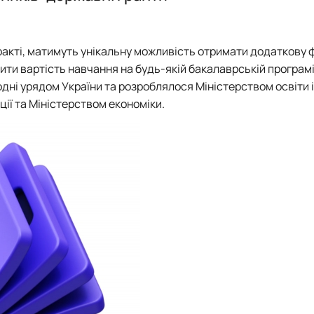
PhD
Події
Події
Плани роботи
Відзнаки
Звіти та результати діяльності
Плани роботи
ракті, матимуть унікальну можливість отримати додаткову 
Звіти та результати діяльності
ти вартість навчання на будь-якій бакалаврській програмі
одні урядом України та розроблялося
Міністерством освіти і
ції
та
Міністерством економіки
.