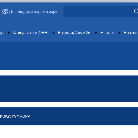
Для людей з вадами зору
ments
ар
Факультети / ННІ
Відділи/Служби
E-learn
Розкл
РИ
ВСТУПНИКУ