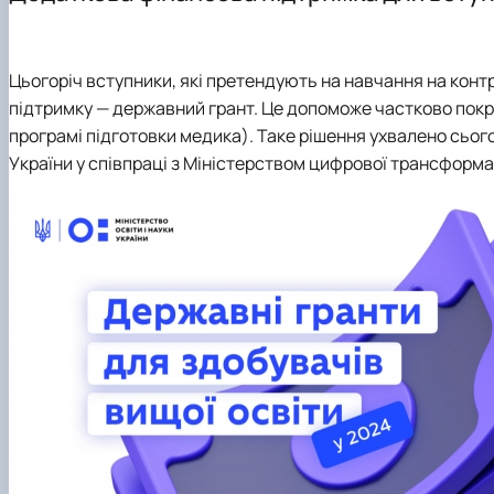
Основні напрями роботи
Інформація для магістрів
Науковий гурток “Цифрова статистика”
ННЛ біоеконометрики та дейтамайнінгу
Практична підготовка
Науково-практичні конференції, круглі столи, семінари
Скринька довіри
Наукові проекти
Цьогоріч вступники, які претендують на навчання на конт
підтримку — державний грант. Це допоможе частково покри
програмі підготовки медика). Таке рішення ухвалено сьог
України
у співпраці з
Міністерством цифрової трансформа