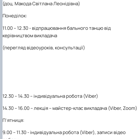
(доц. Макода С
вітлана
Л
еонідівна
)
Гурток "Декоративна флористика"
Прес-студія "Ідеал"
Понеділок:
Інструментальний ансамбль "Дивосвіт"
Мистецька студія "Вовняні мрії"
11.00 – 12.30 - відпрацювання бального танцю від
Тріо "ТоНіка"
керівництвом викладача
(перегляд відеоуроків, консультації)
12.30 – 14.30 – індивідуальна робота (Viber)
14.30 – 16.00 – лекція – майстер-клас викладача (Viber, Zoom)
П᾽ятниця:
9.00 – 11.30 - індивідуальна робота (Viber), записи відео