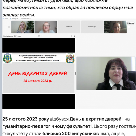
перед майбутніми студентами, щоб поближче
клуб»
познайомитись із тими, хто обрав за покликом серця наш
Науковий гурток «Філософські проблеми
заклад освіти.
міжособистісної та міжгрупової комунікаці…
Науковий гурток «Історія держави і права
України»
25 лютого 2023 року
відбувся
День відкритих дверей
і на
гуманітарно-педагогічному факультеті
. Цього разу гостям
факультету стали
близько 200 випускників
шкіл, ліцеїв,