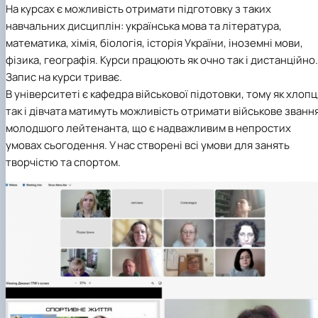
На курсах є можливість отримати підготовку з таких
навчальних дисциплін: українська мова та література,
математика, хімія, біологія, історія України, іноземні мови,
фізика, географія. Курси працюють як очно так і дистанційно.
Запис на курси триває.
В університеті є
кафедра військової підотовки
, тому як хлопц
так і дівчата матимуть можливість отримати військове званн
молодшого лейтенанта, що є надважливим в непростих
умовах сьогодення. У нас створені всі умови для занять
творчістю та спортом.