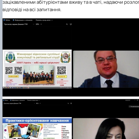
зацікавленими абітурієнтами вживу та в чаті, надаючи розлог
відповіді на всі запитання.