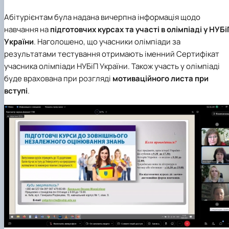
Абітурієнтам була надана вичерпна інформація щодо
навчання на
підготовчих курсах та участі в олімпіаді у
НУБі
України
. Наголошено, що учасники олімпіади за
результатами тестування отримають іменний Сертифікат
учасника олімпіади НУБіП України. Також участь у олімпіаді
буде врахована при розгляді
мотиваційного листа при
вступі
.