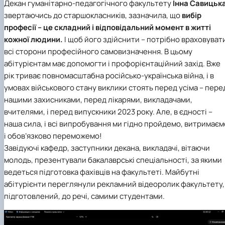
Декан гуманітарно-педагогічного факультету
Інна Савицьк
звертаючись до старшокласників, зазначила, що
вибір
професії – це складний і відповідальний момент в житті
кожної людини.
І щоб його здійснити – потрібно враховуват
всі сторони професійного самовизначення. В цьому
абітурієнтам має допомогти і профорієнтаційний захід. Вже
рік триває повномасштабна російсько-українська війна, і в
умовах військового стану виклики стоять перед усіма – пере
нашими захисниками, перед лікарями, викладачами,
вчителями, і перед випускники 2023 року. Але, в єдності –
наша сила, і всі випробування ми гідно пройдемо, витримаєм
і обов’язково переможемо!
Завідуючі кафедр, заступники декана, викладачі, вітаючи
молодь, презентували бакалаврські спеціальності, за якими
ведеться підготовка фахівців на факультеті. Майбутні
абітурієнти переглянули рекламний відеоролик факультету,
підготовлений, до речі, самими студентами.