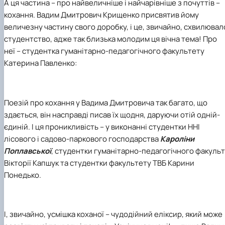
А ця частина – про найвеличніше і найчарівніше з почуттів –
Гурток "Декоративна флористика"
кохання. Вадим Дмитрович Крищенко присвятив йому
Прес-студія "Ідеал"
величезну частину свого доробку, і це, звичайно, схвилювал
Інструментальний ансамбль "Дивосвіт"
Мистецька студія "Вовняні мрії"
студентство, адже так близька молодим ця вічна тема! Про
Тріо "ТоНіка"
неї – студентка гуманітарно-педагогічного факультету
Катерина Павленко:
Поезій про кохання у Вадима Дмитровича так багато, що
здається, він насправді писав їх щодня, даруючи отій одній-
єдиній. І ця проникливість – у виконанні студентки ННІ
лісового і садово-паркового господарства
Кароліни
Поплавської
, студентки гуманітарно-педагогічного факуль
Вікторії Капшук та студентки факультету ТВБ Карини
Понедько.
І, звичайно, усмішка коханої – чудодійний еліксир, який може