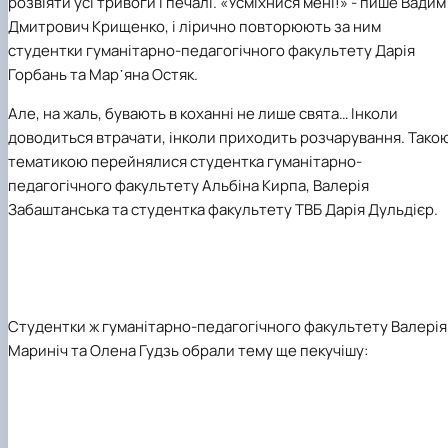
розвіяти усі тривоги і печалі. «Усміхнися мені!» - пише Вадим
Дмитрович Крищенко, і лірично повторюють за ним
студентки гуманітарно-педагогічного факультету Дарія
Горбань та Мар᾽яна Остяк.
Але, на жаль, бувають в коханні не лише свята… Інколи
доводиться втрачати, інколи приходить розчарування. Тако
тематикою перейнялися студентка гуманітарно-
педагогічного факультету Альбіна Кирпа, Валерія
Забаштанська та студентка факультету ТВБ Дарія Дульдієр.
Студентки ж гуманітарно-педагогічного факультету Валерія
Мариніч та Олена Гудзь
обрали тему ще пекучішу: