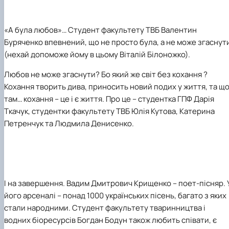
«А була любов»… Студент факультету ТВБ Валентин
Буряченко впевнений, що не просто була, а не може згаснут
(нехай допоможе йому в цьому Віталій Білоножко).
Любов не може згаснути? Бо який же світ без кохання ?
Кохання творить дива, приносить новий подих у життя, та щ
там… кохання – це і є життя. Про це – студентка ГПФ Дарія
Ткачук, студентки факультету ТВБ Юлія Кутова, Катерина
Петренчук та Людмила Денисенко.
І на завершення. Вадим Дмитрович Крищенко – поет-пісняр. 
його арсеналі – понад 1000 українських пісень, багато з яких
стали народними. Студент факультету тваринництва і
водних біоресурсів Богдан Бодун також любить співати, є