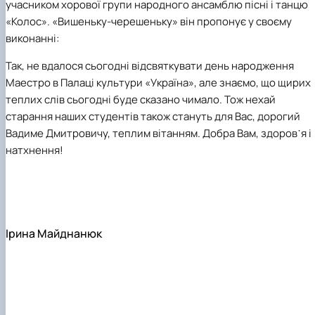
учасником хорової групи народного ансамблю пісні і танцю
«Колос». «Вишеньку-черешеньку» він пропонує у своєму
виконанні:
Так, не вдалося сьогодні відсвяткувати день народження
Маестро в Палаці культури «Україна», але знаємо, що щирих
теплих слів сьогодні буде сказано чимало. Тож нехай
старання наших студентів також стануть для Вас, дорогий
Вадиме Дмитровичу, теплим вітанням. Добра Вам, здоров᾽я і
натхнення!
Ірина Майднанюк