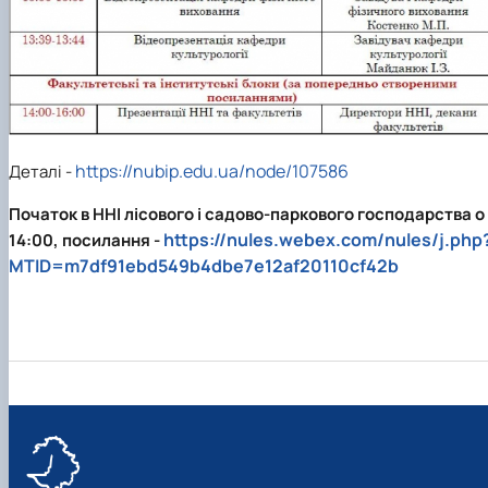
https://nubip.edu.ua/node/107586
Деталі -
Початок в ННІ лісового і садово-паркового господарства о
https://nules.webex.com/nules/j.php
14:00, посилання -
MTID=m7df91ebd549b4dbe7e12af20110cf42b