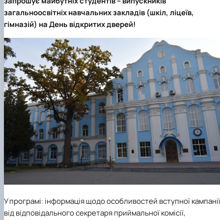
запрошує майбутніх студентів – випускників
загальноосвітніх навчальних закладів (шкіл, ліцеїв,
гімназій) на День відкритих дверей!
У програмі: інформація щодо особливостей вступної кампані
від відповідального секретаря приймальної комісії,