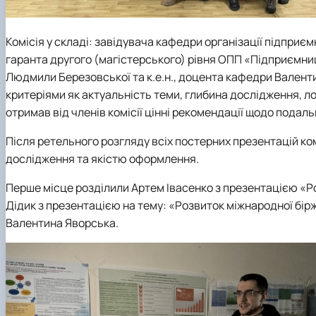
Комісія у складі: завідувача кафедри організації підприєм
гаранта другого (магістерського) рівня ОПП «Підприємницт
Людмили Березовської та к.е.н., доцента кафедри Валентин
критеріями як актуальність теми, глибина дослідження, ло
отримав від членів комісії цінні рекомендації щодо подал
Після ретельного розгляду всіх постерних презентацій ком
дослідження та якістю оформлення.
Перше місце
розділили Артем Івасенко з презентацією «Ро
Дідик з
презентацією на
тем
у:
«Розвиток міжнародної біржо
Валентина Яворська.