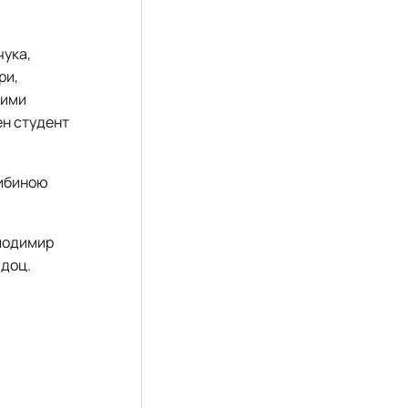
чука,
ри,
кими
ен студент
либиною
олодимир
 доц.