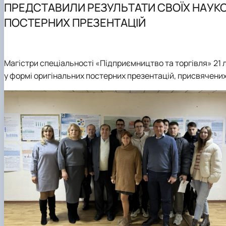
ПРЕДСТАВИЛИ РЕЗУЛЬТАТИ СВОЇХ НАУК
Тематика магістерських робіт
ПОСТЕРНИХ ПРЕЗЕНТАЦІЙ
Вимоги до оформлення магістерських робіт
Магістри спеціальності «Підприємництво та торгівля»
21 
у формі оригінальних постерних презентацій, присвячени