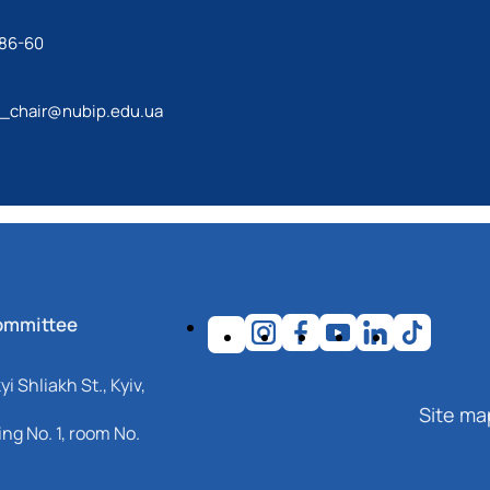
-86-60
g_chair@nubip.edu.ua
ommittee
i Shliakh St., Kyiv,
Site ma
ng No. 1, room No.