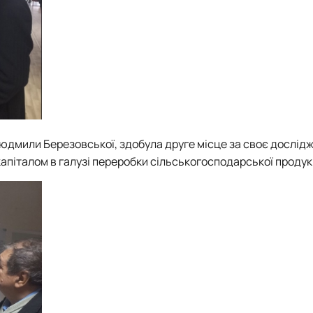
 Людмили Березовської, здобула друге місце за своє дослід
піталом в галузі переробки сільськогосподарської продукц