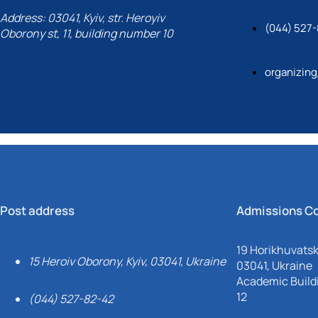
Address: 03041, Kyiv, str. Heroyiv
(044) 527
Oborony st, 11, building number 10
organizin
Post address
Admissions C
19 Horikhuvatsky
15 Heroiv Oborony, Kyiv, 03041, Ukraine
03041, Ukraine
Academic Buildi
12
(044) 527-82-42