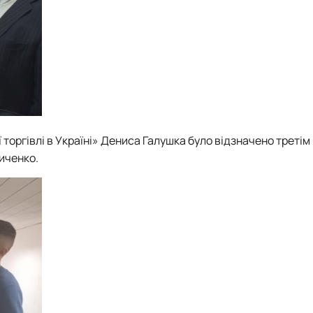
торгівлі в Україні» Денис
а
Галушка
було відзначено третім
риченко.