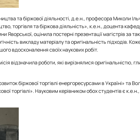
ництва та біржової діяльності, д.е.н., професора Миколи Іль
во, торгівля та біржова діяльність», к.е.н., доцента кафед
и Яворської, оцінила постерні презентації магістрів за та
гічність викладу матеріалу та оригінальність підходів. Кож
ьшого вдосконалення своїх наукових робіт.
ісія відзначила роботи, які вирізнялися оригінальністю, г
звиток біржової торгівлі енергоресурсами в Україні» та В
вої торгівлі». Науковим керівником обох студентів є к.е.н.,