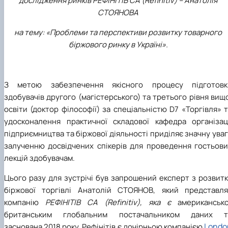
дослідження ринків РЕФІНІТІВ СА (Refinitiv) – Анатолія
СТОЯНОВА
на тему: «Проблеми та перспективи розвитку товарного
біржового ринку в Україні».
З метою забезпечення якісного процесу підготовк
здобувачів другого (магістерського) та третього рівня вищ
освіти (доктор філософії) за спеціальністю D7 «Торгівля» 
удосконалення практичної складової кафедра організаці
підприємництва та біржової діяльності приділяє значну ува
залученню досвідчених спікерів для проведення гостьови
лекцій здобувачам.
Цього разу для зустрічі був запрошений експерт з розвит
біржової торгівлі Анатолій СТОЯНОВ, який представля
компанію
РЕФІНІТІВ СА (Refinitiv), яка є
американсько
британським глобальним постачальником даних т
Londo
заснована 2018 року. Рефінітів є дочірньою компанією