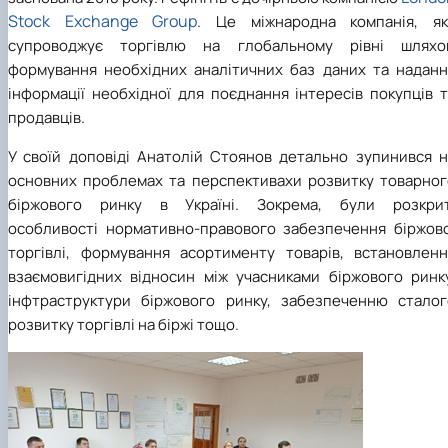
Stock Exchange Group
. Це міжнародна компанія, як
супроводжує торгівлю на глобальному рівні шляхо
формування необхідних аналітичних баз даних та наданн
інформації необхідної для поєднання інтересів покупців 
продавців.
У своїй доповіді Анатолій Стоянов детально зупинився н
основних проблемах та перспективахи розвитку товарног
біржового ринку в Україні. Зокрема, були розкрит
особливості нормативно-правового забезпечення біржово
торгівлі, формування асортименту товарів, встановленн
взаємовигідних відносин між учасниками біржового ринку
інфтраструктури біржового ринку, забезпеченню сталог
розвитку торгівлі на біржі тощо.