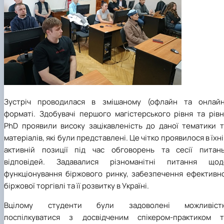
Зустріч проводилася в змішаному (офлайн та онлайн
форматі. Здобувачі першого магістерського рівня та рівн
PhD проявили високу зацікавленість до даної тематики т
матеріалів, які були представлені. Це чітко проявилося в їхн
активній позиції під час обговорень та сесії питань
відповідей. Задавалися різноманітні питання щод
функціонування біржового ринку, забезпечення ефективно
біржової торгівлі та її розвитку в Україні.
Вцілому студенти були задоволені можливіст
поспілкуватися з досвідченим спікером-практиком т