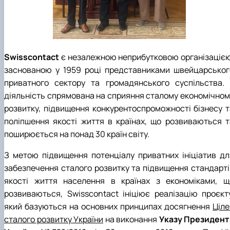
Swisscontact
є незалежною неприбутковою організацією
заснованою у 1959 році представниками швейцарськог
приватного сектору та громадянського суспільства. Ї
діяльність спрямована на сприяння сталому економічном
розвитку, підвищення конкурентоспроможності бізнесу т
поліпшення якості життя в країнах, що розвиваються т
поширюється на понад 30 країн світу.
З метою підвищення потенціалу приватних ініціатив дл
забезпечення сталого розвитку та підвищення стандарті
якості життя населення в країнах з економіками, щ
розвиваються, Swisscontact ініціює реалізацію проєкту
який базуються на основних принципах досягнення
Ціле
сталого розвитку України
на виконання
Указу Президент