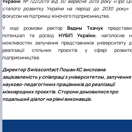
України
№722/2019 від 30 вересня 2019 року «Про Ціл
сталого розвитку України на період до 2030 року»
фокусом на підтримці жіночого підприємництва.
У ході розмови ректор
Вадим Ткачук
представи
потенціал та досвід
НУБіП України
, наголосив н
можливостях залучення представників університету д
реалізації спільних проєктів у сфері розвитк
підприємництва.
Директор Swisscontact Пошан КС висловив
зацікавленість у співпраці з університетом, залучення
науково-педагогічних працівників до реалізації
міжнародних проєктів. Сторони домовилися про
подальший діалог на рівні виконавців.