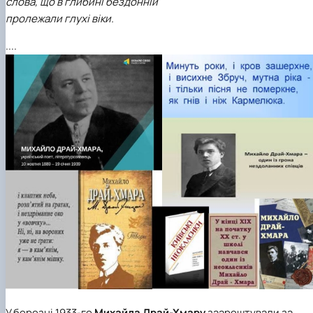
слова, що в глибині бездонній
пролежали глухі віки.
....
У березні 1933-го
Михайла Драй-Хмару
заарештували за