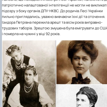
патріотично налаштованої інтелігенції не могли не викликат
підозру з боку органів ДПУ-НКВС. До родичів Лесі Українки
пильно приглядались, уважно вивчаючи їхні дії та оточення.
Ізидора Петрівна пережила арешт та вісім років виправно-
трудових таборів. Зрештою змушена була емігрувати до СШ
і померла на чужині у віці 92 років.