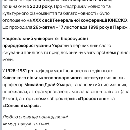
починаючи з
2000 року
. Про «підтримку мовного та
культурного різноманіття та багатомовності» було
оголошено на
XXX сесії
Генеральної конференції ЮНЕСКО
,
що проходила
26 жовтня
–
17 листопада 1999 року
в
Парижі
.
Національний університет біоресурсів і
природокористування України
з перших днів свого
існування приділяв та приділяє значну увагу проблемі рідної
мови.
У
1928–1931 рр.
кафедру українознавства
тодішнього
Київського сільськогосподарського інституту
очолював
професор
Михайло Драй-Хмара
, талановитий письменник,
перекладач, літературознавець, мовознавець-поліглот (зна
19 мов), автор відомих збірок віршів
«Проростень»
та
«Соняшні марші».
Люблю слова ще повнодзвонні,
як мед, пахучі та п'янкі,