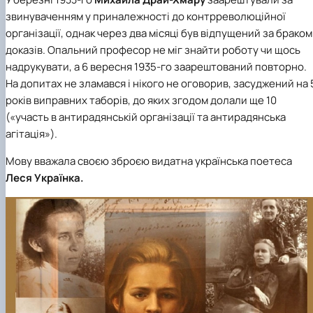
звинуваченням у приналежності до контрреволюційної
організації, однак через два місяці був відпущений за браком
доказів. Опальний професор не міг знайти роботу чи щось
надрукувати, а 6 вересня 1935-го заарештований повторно.
На допитах не зламався і нікого не оговорив, засуджений на 
років виправних таборів, до яких згодом долали ще 10
(«участь в антирадянській організації та антирадянська
агітація»).
Мову вважала своєю зброєю видатна українська поетеса
Леся Українка.