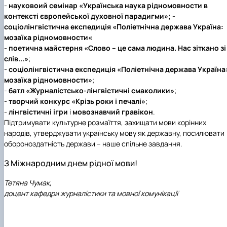
-
науковоий семінар
«Українська наука рідномовности в
контексті європейської духовної парадигми»;
-
соціолінгвістична експедиція
«
Поліетнічна держава Україна:
мозаїка рідномовности«
-
поетична майстерня
«Слово – це сама людина. Нас зіткано зі
слів...»
;
-
соціолінгвістична експедиція
«Поліетнічна держава Україна
мозаїка рідномовности»
;
-
бат
л
«Журналістсько-лінгвістичні смаколики»
;
-
творчий конкурс
«Крізь роки і печалі»
;
-
лінгвістичні ігри
і
мовознавчий гравікон
.
Підтримувати культурне розмаїття, захищати мови корінних
народів, утверджувати українську мову як державну, посилювати
обороноздатність держави – наше спільне завдання.
З Міжнародним днем рідної мови!
Тетяна Чумак,
доцент кафедри журналістики та мовної комунікації