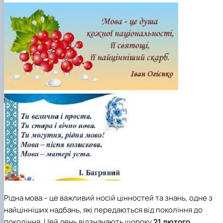
Рідна мова – це важливий носій цінностей та знань, одне з
найцінніших надбань, які передаються від покоління до
покоління. Цей день відзначають щороку
21 лютого
,