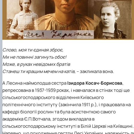
Слово, моя ти єдиная зброє,
Ми не повинні загинуть обоє!
Може, в руках невідомих братів
Станеш ти кращим мечем на катів,
– закликала вона.
А Лесина наймолодша сестра
Ізидора Косач-Борисова
,
репресована в 1937-1939 роках, і навчалася в стінах тоді ще
сільськогосподарського відділення Київського
політехнічного інституту (закінчила 1911 р.), і працювала на
кафедрі біології рослин та була асистенткою самого
академіка Є.П.Вотчала, згодом викладала в
сільськогосподарському інституті в Білій Церкві на Київщині.
Напевно, що походження сестри Лесі Українки, належність д