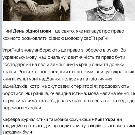
Нині
День рідної мови
– це свято, яке нагадує про право
кожного розмовляти рідною мовою у своїй країні.
Українці знову виборюють це право зі зброєю в руках. За
українську мову, національну ідентичність та право бути
господарями на своїй землі гинуть кращі сини та доньки
країни. Росія, як і попередніми століттями, знищує українські
книги, культурні надбання, полює на патріотичних
відчайдухів, котрі на окупованих територіях продовжують
боротися. Як і раніше, очевидна істина: мова має значення. Ц
та рушійна сила, яка об’єднала українців і весь світ та веде до
перемоги України.
Кафедра журналістики та мовної комунікації
НУБіП України
традиційно до цього дня проводить низку заходів. Цьогоріч таким
заходами були: