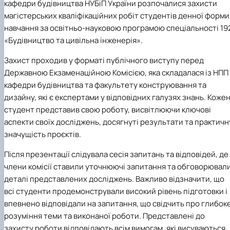
кафедри будівництва НУБіП України розпочалися захисти
магістерських кваліфікаційних робіт студентів денної форми
навчання за освітньо-науковою програмою спеціальності 19
«Будівництво та цивільна інженерія».
Захист проходив у форматі публічного виступу перед
Державною Екзаменаційною Комісією, яка складалася із НПП
кафедри будівництва та факультету конструювання та
дизайну, які є експертами у відповідних галузях знань. Коже
студент представив свою роботу, висвітлюючи ключові
аспекти своїх досліджень, досягнуті результати та практичн
значущість проєктів.
Після презентації слідувала сесія запитань та відповідей, де
члени комісії ставили уточнюючі запитання та обговорювал
деталі представлених досліджень. Важливо відзначити, що
всі студенти продемонстрували високий рівень підготовки і
впевнено відповідали на запитання, що свідчить про глибок
розуміння теми та виконаної роботи. Представлені до
захисту роботи відповідають всім вимогам, які висуваються