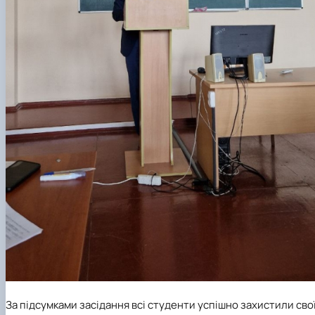
За підсумками засідання всі студенти успішно захистили сво