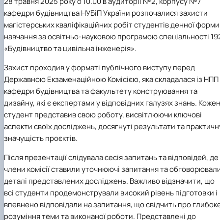
28 травня 2025 року о 10.00 в аудиторії №2, корпусу №7
кафедри будівництва НУБіП України розпочалися захисти
магістерських кваліфікаційних робіт студентів денної форми
навчання за освітньо-науковою програмою спеціальності 19
«Будівництво та цивільна інженерія».
Захист проходив у форматі публічного виступу перед
Державною Екзаменаційною Комісією, яка складалася із НПП
кафедри будівництва та факультету конструювання та
дизайну, які є експертами у відповідних галузях знань. Коже
студент представив свою роботу, висвітлюючи ключові
аспекти своїх досліджень, досягнуті результати та практичн
значущість проєктів.
Після презентації слідувала сесія запитань та відповідей, де
члени комісії ставили уточнюючі запитання та обговорювал
деталі представлених досліджень. Важливо відзначити, що
всі студенти продемонстрували високий рівень підготовки і
впевнено відповідали на запитання, що свідчить про глибок
розуміння теми та виконаної роботи. Представлені до