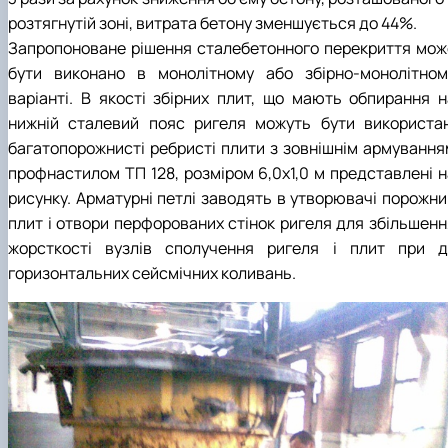
розтягнутій зоні, витрата бетону зменшується до 44%.
Запропоноване рішення сталебетонного перекриття мож
бути виконано в монолітному або збірно-монолітном
варіанті. В якості збірних плит, що мають обпирання н
нижній сталевий пояс ригеля можуть бути використан
багатопорожнисті ребристі плити з зовнішнім армування
профнастилом ТП 128, розміром 6,0х1,0 м представлені н
рисунку. Арматурні петлі заводять в утворювачі порожни
плит і отвори перфорованих стінок ригеля для збільшенн
жорсткості вузлів сполучення ригеля і плит при ді
горизонтальних сейсмічних коливань.