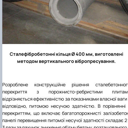
Сталефібробетонні кільця Ø 400 мм, виготовлені
методом вертикального вібропресування.
Розроблене конструкційне рішення сталебетонног
перекриття з порожнисто-ребристими плитам
відрізняється ефективністю за показниками власної ваги 
відповідно, питомою несучою здатністю. В порівнянні 
перекриттям, що включає багатопорожнисті залізобетон
панелі перевищення питомої несучої здатності складає 2 
3 рази за рахунок зниження об'єму бетону, розташованого