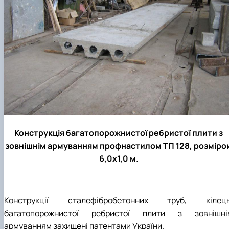
Конструкція багатопорожнистої ребристої плити з
зовнішнім армуванням профнастилом ТП 128, розміро
6,0х1,0 м.
Конструкції сталефібробетонних труб, кілець
багатопорожнистої ребристої плити з зовнішні
армуванням захищені патентами України.