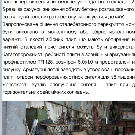
панелі перевищення питомої несучої здатності складає 2 
3 рази за рахунок зниження об'єму бетону, розташованого
розтягнутій зоні, витрата бетону зменшується до 44%.
Запропоноване рішення сталебетонного перекриття мож
бути виконано в монолітному або збірно-монолітном
варіанті. В якості збірних плит, що мають обпирання н
нижній сталевий пояс ригеля можуть бути використан
багатопорожнисті ребристі плити з зовнішнім армування
профнастилом ТП 128, розміром 6,0х1,0 м представлені н
рисунку. Арматурні петлі заводять в утворювачі порожни
плит і отвори перфорованих стінок ригеля для збільшенн
жорсткості вузлів сполучення ригеля і плит при ді
горизонтальних сейсмічних коливань.