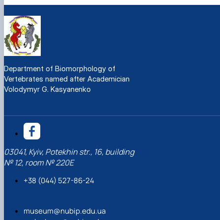
Department of Biomorphology of
Vertebrates named after Academician
Volodymyr G. Kasyanenko
03041, Kyiv, Potekhin str., 16, building
№ 12, room № 220Е
+38 (044) 527-86-24
museum@nubip.edu.ua