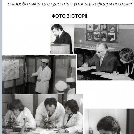
співробітників та студентів-гуртківці кафедри анатомії
ФОТО З ІСТОРІЇ