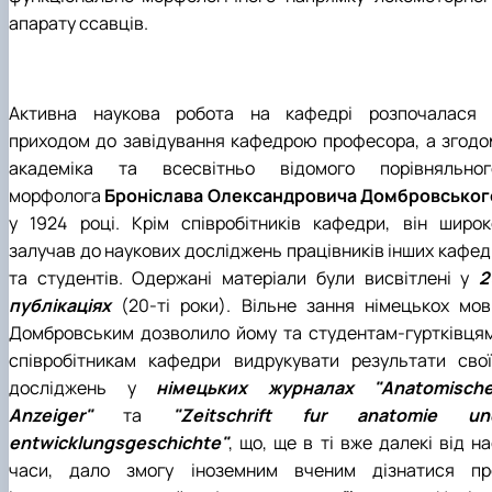
апарату ссавців.
Активна наукова робота на кафедрі розпочалася 
приходом до завідування кафедрою професора, а згодо
академіка та всесвітньо відомого порівняльног
морфолога
Броніслава Олександровича Домбровськог
у 1924 році. Крім співробітників кафедри, він широк
залучав до наукових досліджень працівників інших кафед
та студентів. Одержані матеріали були висвітлені у
2
публікаціях
(20-ті роки). Вільне зання німецькох мов
Домбровським дозволило йому та студентам-гуртківцям
співробітникам кафедри видрукувати результати свої
досліджень у
німецьких журналах "Anatomische
Anzeiger"
та
"Zeitschrift fur anatomie un
entwicklungsgeschichte"
, що, ще в ті вже далекі від н
часи, дало змогу іноземним вченим дізнатися пр