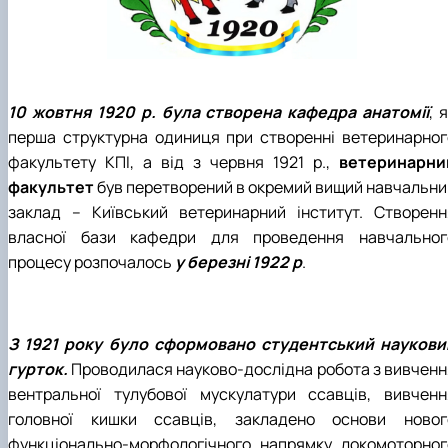
10 жовтня 1920 р.
була створена кафедра анатомії
, 
перша структурна одиниця при створенні ветеринарног
факультету КПІ, а від з червня 1921 р.,
ветеринарни
факультет
був перетворений в окремий вищий навчальни
заклад – Київський ветеринарний інститут. Створенн
власної бази кафедри для проведення навчальног
процесу розпочалось
у березні 1922 р
.
З 1921 року
було сформовано студентський наукови
гурток.
Проводилася науково-дослідна робота з вивченн
вентральної тулубової мускулатури ссавців, вивченн
головної кишки ссавців, закладено основи новог
функціонально-морфологічного напрямку локомоторног