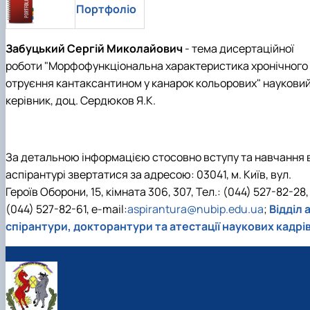
Портфоліо
Забуцький Сергій Миколайович
- тема дисертаційної
роботи "Морфофункціональна характеристика хронічного
отруєння кантаксантином у канарок кольорових" наукови
керівник, доц. Сердюков Я.К.
За детальною інформацією стосовно вступу та навчання 
аспірантурі звертатися за адресою: 03041, м. Київ, вул.
Героїв Оборони, 15, кімната 306, 307, Тел.: (044) 527-82-28,
(044) 527-82-61, e-mail:
aspirantura@nubip.edu.ua
;
Відділ 
спірантури, докторантури та атестації наукових кадрі