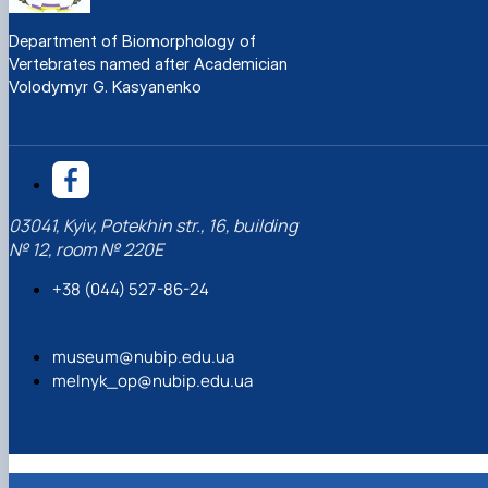
Department of Biomorphology of
Vertebrates named after Academician
Volodymyr G. Kasyanenko
03041, Kyiv, Potekhin str., 16, building
№ 12, room № 220Е
+38 (044) 527-86-24
museum@nubip.edu.ua
melnyk_op@nubip.edu.ua