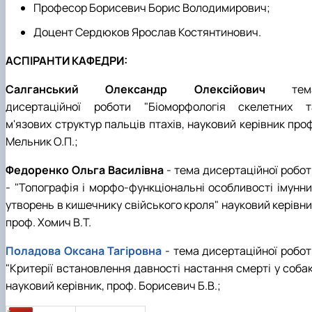
Професор Борисевич Борис Володимирович;
Доцент Сердюков Ярослав Костянтинович.
АСПІРАНТИ КАФЕДРИ:
Салганський Олександр Олексійович
тем
дисертаційної роботи "Біоморфологія скелетних т
м'язових структур пальців птахів, науковий керівник про
Мельник О.П.;
Федоренко Ольга Василівна
- тема дисертаційної робот
- "Топографія і морфо-функціональні особливості імунни
утворень в кишечнику свійського кроля" науковий керівни
проф. Хомич В.Т.
Поладова Оксана Тагіровна
- тема дисертаційної робот
"Критерії встановлення давності настання смерті у собак
науковий керівник, проф. Борисевич Б.В.;