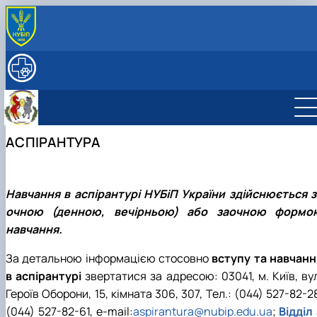
ПРО КАФЕДРУ
Історія (події і дати)
ОСВІТНЯ ДІЯЛЬНІСТЬ
Історія кафедри патологічної анатомії
Навчальна робота
НАУКА
Почесні члени кафедри
Робочі програми і Силабуси дисциплін
Наукова робота
СКЛАД КАФЕДРИ
Галерея кафедри
Навчальні лабораторії
Аспірантура
Працівники кафедри БХ ім. акад. В.Г. Касьяненка
МУЗЕЙ АНАТОМІЇ
АСПІРАНТУРА
Галерея музею
Навчальна література
Студентські наукові гуртки
СПІВПРАЦЯ
Профорієнтаційна робота
ННВЛ «Центр біоморфологічних технологій»
ДОКУМЕНТИ
Про нас говорять та пишуть
2011 Р. - ...
Навчання в аспірантурі НУБіП України здійснюється з
очною (денною, вечірньою) або заочною формо
навчання.
За детальною інформацією стосовно
вступу та навчанн
в аспірантурі
звертатися за адресою: 03041, м. Київ, ву
Героїв Оборони, 15, кімната 306, 307, Тел.: (044) 527-82-2
(044) 527-82-61, e-mail:
aspirantura@nubip.edu.ua
;
Відділ