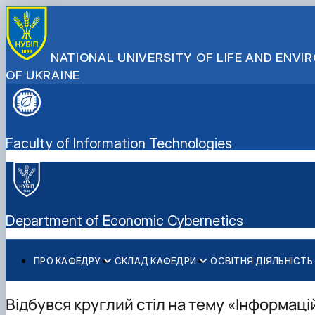
NATIONAL UNIVERSITY OF LIFE AND ENV
OF UKRAINE
Faculty of Information Technologies
Department of Economic Cybernetics
ПРО КАФЕДРУ
СКЛАД КАФЕДРИ
ОСВІТНЯ ДІЯЛЬНІСТЬ
Історія кафедри
Співробітники кафедри
Робочі програми
Гурток Кібертонус
Освітня програма "Економічна кібернетика"
Абітурієнту
Видатні випускники
Освітні програми
Аспірантура
Освітня програма "Цифрова економіка"
Інформативний гайд освітніми програмами кафедри
Відбувся круглий стіл на тему «Інформац
Наукова робота студентів