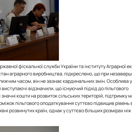
жавної фіскальної служби України та інституту Аграрної ек
тан аграрного виробництва, підкреслено, що при незаверш
лижчим часом, він не зазнає кардинальних змін. Особлива 
 виступаючі відзначили, що існуючий підхід до пільгового
значні кошти на розвиток сільських територій, підтримку м
роміжок пільгового оподаткування суттєво підвищив рівень 
рівні розвинутих країн, однак у суттєво більших розмірах ніж