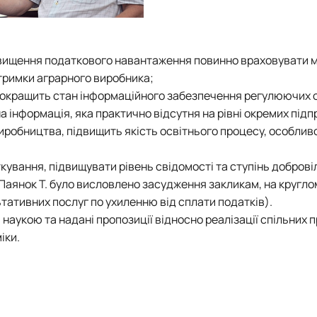
ідвищення податкового навантаження повинно враховувати
дтримки аграрного виробника;
 покращить стан інформаційного забезпечення регулюючих 
 інформація, яка практично відсутня на рівні окремих підп
виробництва, підвищить якість освітнього процесу, особливо
кування, підвищувати рівень свідомості та ступінь доброві
Паянок Т. було висловлено засудження закликам, на круглом
ативних послуг по ухиленню від сплати податків).
наукою та надані пропозиції відносно реалізації спільних п
іки.