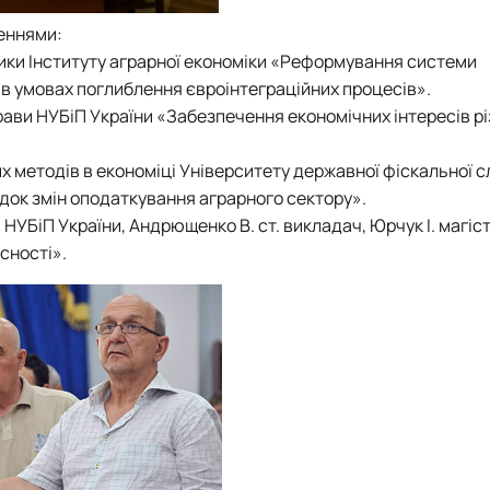
еннями:
літики Інституту аграрної економіки «Реформування системи
в умовах поглиблення євроінтеграційних процесів».
 справи НУБіП України «Забезпечення економічних інтересів р
них методів в економіці Університету державної фіскальної 
док змін оподаткування аграрного сектору».
и НУБіП України, Андрющенко В. ст. викладач, Юрчук І. магіс
сності».