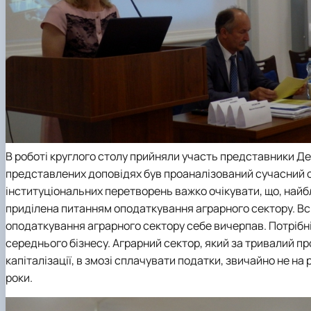
В роботі круглого столу прийняли участь представники Дер
представлених доповідях був проаналізований сучасний с
інституціональних перетворень важко очікувати, що, найб
приділена питанням оподаткування аграрного сектору. Всі
оподаткування аграрного сектору себе вичерпав. Потрібні 
середнього бізнесу. Аграрний сектор, який за тривалий п
капіталізації, в змозі сплачувати податки, звичайно не на 
роки.