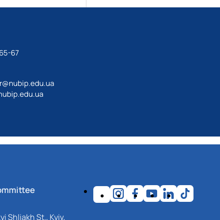
-65-67
ir@nubip.edu.ua
ubip.edu.ua
ommittee
i Shliakh St., Kyiv,