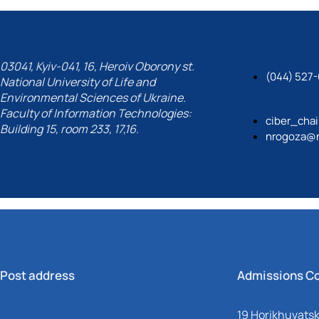
03041, Kyiv-041, 16, Heroiv Oborony st.
(044) 527
National University of Life and
Environmental Sciences of Ukraine.
Faculty of Information Technologies:
ciber_cha
Building 15, room 233, 17,16.
nrogoza@n
Post address
Admissions C
19 Horikhuvatsky