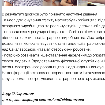
В результаті дискусії було прийнято наступне рішення:
- в наслідок існування ефекту масштабу виробництва, п
аграрного виробництва, та реальну ступінь державної пі
- впровадження регулярної податкової звітності суттєво
відносно ефективності аграрного виробництва. Достовірна
дозволить якісно аналізувати стан і тенденції аграрного 
над бакалаврськими та магістерськими роботами;
- потрібно розвивати інше ставлення населення до оподат
сплати податків (представником фіскальної служби к.е.н. 
питань електронного дорадництва, щодо надання консульт
На конференції встановлені корисні контакти із галузевою 
галузі державного регулювання аграрного сектору економ
Андрій Скрипник
д.е.н., зав. кафедри економічної кібернетики