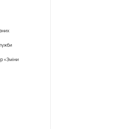
ізних
служби
тр «Зміни