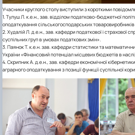
Учасники круглого столу виступили з короткими повідомл
1. Тулуш Л. к.е.н., зав. відділом податково-бюджетної по
оподаткування сільськогосподарських товаровиробників 
2. Худалій Л. д.е.н., зав. кафедри податкової і страхової
суспільних груп в умовах податкових змін».
3. Паянок Т. к.е.н. зав. кафедри статистики та математич
України «Фінансовий потенціал місцевих бюджетів в наслі
4. Скрипник А. д.е.н., зав. кафедри економічної кібернетик
аграрного оподаткування з позиції функції суспільної кори