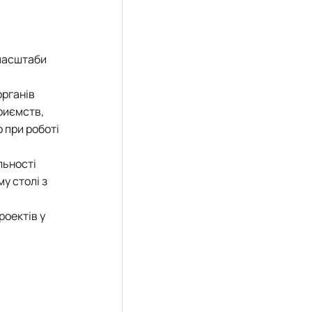
 масштаби
органів
риємств,
 при роботі
льності
у столі з
роектів у