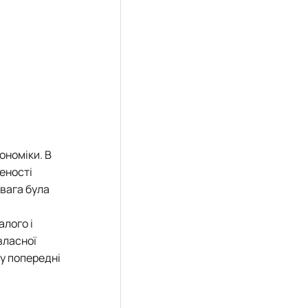
ономіки. В
еності
увага була
алого і
власної
 у попередні