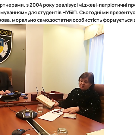
артнерами, з 2004 року реалізує іміджеві-патріотичні пр
ямуванням» для студентів НУБіП. Сьогодні ми презенту
орова, морально самодостатня особистість формується 