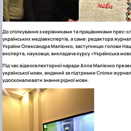
До спілкування з керівниками та працівниками прес-с
українських медіаекспертів, а саме: редактора журнал
України Олександра Малієнко, заступницю голови Націо
експерта, науковця, викладача курсу «Українська мо
Під час відеоселекторної наради Алла Малієнко презе
української мови, виданий за підтримки Спілки журналі
удосконалювати знання рідної мови.