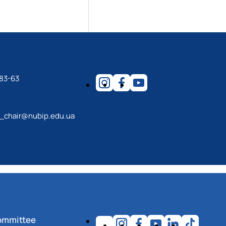
83-63
m_chair@nubip.edu.ua
ommittee