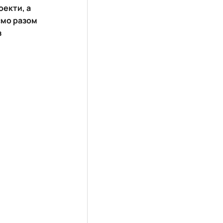
оекти, а
ємо разом
з