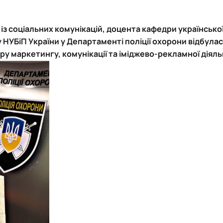
стр")
ших спеціальностей
із соціальних комунікацій, доцента кафедри української
кої майстерності»
НУБіП України у Департаменті поліції охорони відбула
ру маркетингу, комунікації та іміджево-рекламної діяль