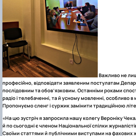
Важливо не лиш
професійно, відповідати заявленим постулатам Департа
послідовним та обов’язковим. Останніми роками спост
радіо і телебаченні, та й усному мовленні, особливо в
Пропонуємо сленг і суржик замінити традиційною лі
«На цю зустріч я запросила нашу колегу Вероніку Чекал
й по сьогодні є членом Національної спілки журналістів
Своїми статтями й публічними виступами на фахових 