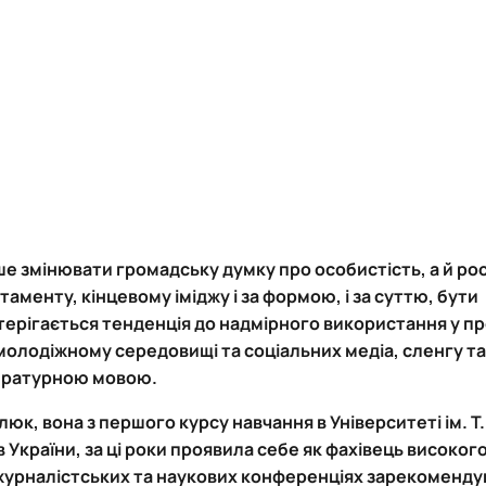
е змінювати громадську думку про особистість, а й ро
менту, кінцевому іміджу і за формою, і за суттю, бути
ерігається тенденція до надмірного використання у пре
 молодіжному середовищі та соціальних медіа, сленгу т
тературною мовою.
юк, вона з першого курсу навчання в Університеті ім. 
 України, за ці роки проявила себе як фахівець високого
журналістських та наукових конференціях зарекоменду