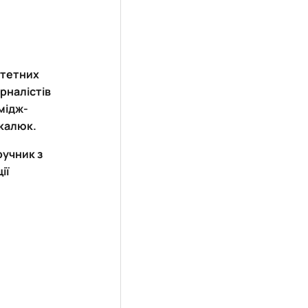
итетних
рналістів
мідж-
екалюк.
ручник з
ії