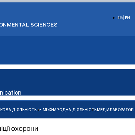
UA
EN
IRONMENTAL SCIENCES
nication
КОВА ДІЯЛЬНІСТЬ
МІЖНАРОДНА ДІЯЛЬНІСТЬ
МЕДІАЛАБОРАТОРІ
іції охорони
алавр")