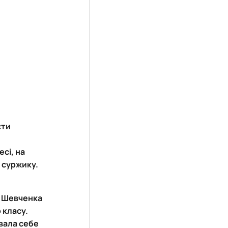
сти
сі, на
а суржику.
Т. Шевченка
 класу.
вала себе