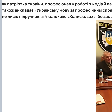
як патріотка України, професіонал у роботі з медіа й п
також викладає «Українську мову за професійним спр
не лише підручник, а й колекцію «Колискових», бо зд