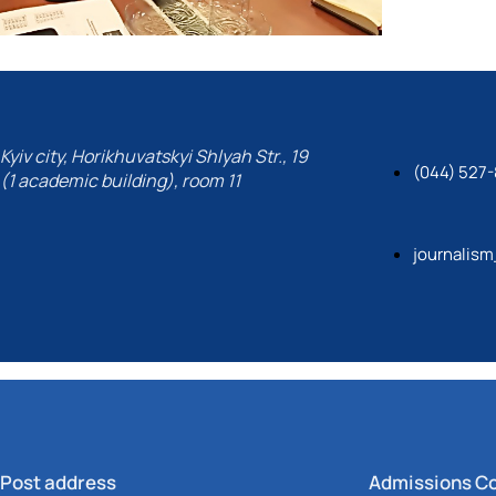
Kyiv city, Horikhuvatskyi Shlyah Str., 19
(044) 527-
(1 academic building), room 11
journalis
Post address
Admissions C