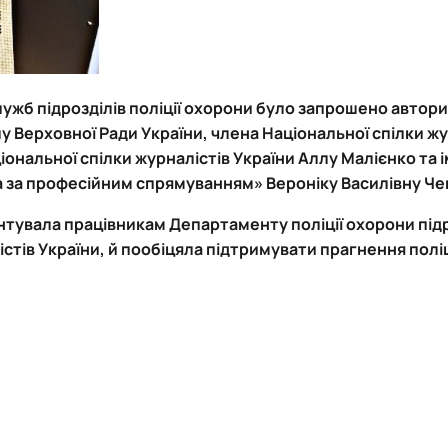
лужб підрозділів поліції охорони було запрошено автор
у Верховної Ради України, члена Національної спілки жу
нальної спілки журналістів України Аллу Малієнко та і
ва за професійним спрямуванням» Вероніку Василівну Ч
нтувала працівникам Департаменту поліції охорони під
стів України, й пообіцяла підтримувати прагнення поліц