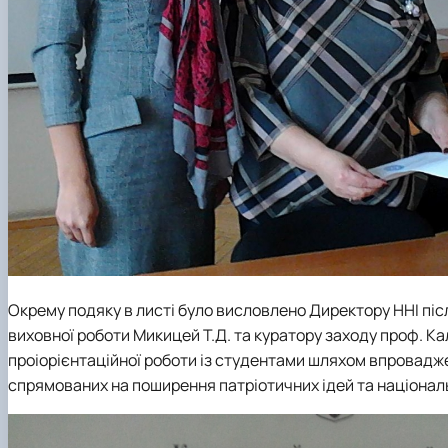
Окрему подяку в листі було висловлено Директору ННІ пі
виховної роботи
Микицей Т.Д.
та куратору заходу проф.
Ка
проіорієнтаційної роботи із студентами шляхом впровадже
спрямованих на поширення патріотичних ідей та національ