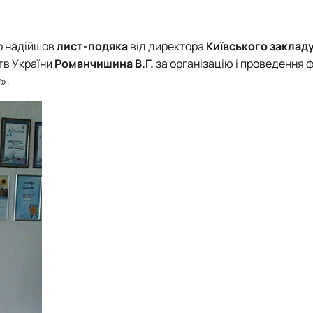
 надійшов
лист-подяка
від директора
Київського закладу
тв України
Романчишина В.Г.
за організацію і проведення 
».