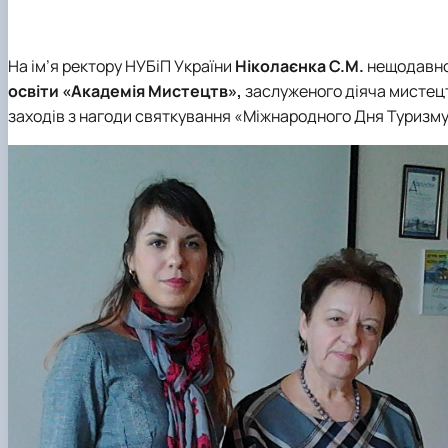
На ім’я ректору НУБіП України
Ніколаєнка С.М
.
нещодавно
освіти «Академія Мистецтв»,
заслуженого діяча мистец
заходів з нагоди святкування
«Міжнародного Дня Туризму