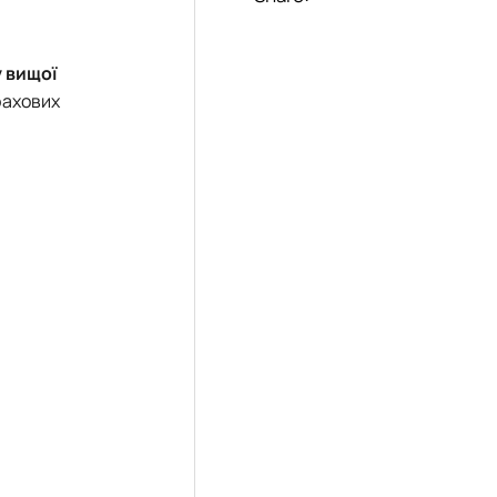
 вищої
фахових