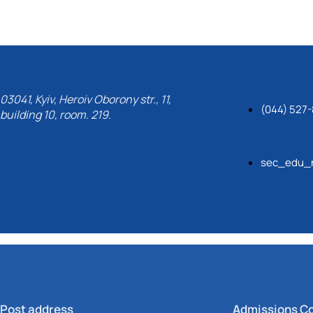
03041, Kyiv, Heroiv Oborony str., 11,
(044) 527-
building 10, room. 219.
sec_edu_n
Post address
Admissions C