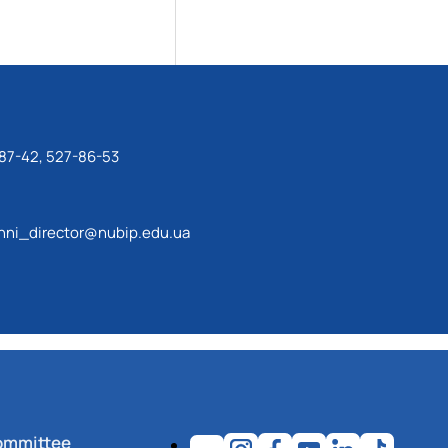
87-42, 527-86-53
ni_director@nubip.edu.ua
ommittee