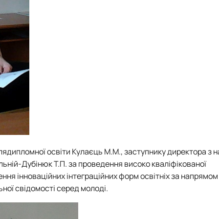
слядипломної освіти
Кулаєць М.М.,
заступнику директора з н
льній-Дубінюк Т.П.
за проведення високо кваліфікованої
ння інноваційних інтеграційних форм освітніх за напрямом
ної свідомості серед молоді.