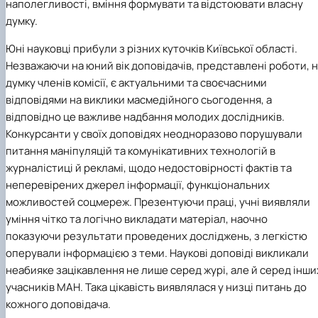
наполегливості, вміння формувати та відстоювати власну
думку.
Юні науковці прибули з різних куточків Київської області.
Незважаючи на юний вік доповідачів, представлені роботи, 
думку членів комісії, є актуальними та своєчасними
відповідями на виклики масмедійного сьогодення, а
відповідно це важливе надбання молодих дослідників.
Конкурсанти у своїх доповідях неодноразово порушували
питання маніпуляцій та комунікативних технологій в
журналістиці й рекламі, щодо недостовірності фактів та
неперевірених джерел інформації, функціональних
можливостей соцмереж. Презентуючи праці, учні виявляли
уміння чітко та логічно викладати матеріал, наочно
показуючи результати проведених досліджень, з легкістю
оперували інформацією з теми. Наукові доповіді викликали
неабияке зацікавлення не лише серед журі, але й серед інши
учасників МАН. Така цікавість виявлялася у низці питань до
кожного доповідача.