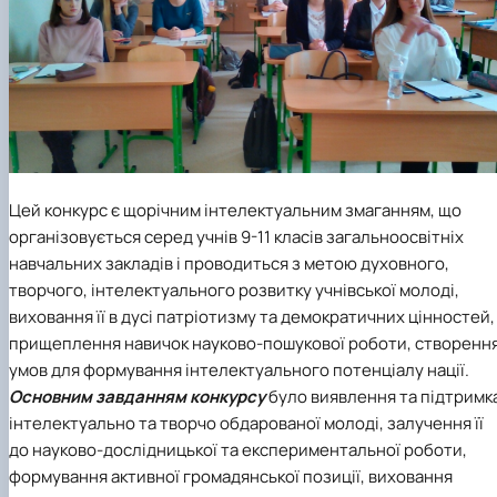
Цей конкурс є щорічним інтелектуальним змаганням, що
організовується серед учнів 9-11 класів загальноосвітніх
навчальних закладів і проводиться з метою духовного,
творчого, інтелектуального розвитку учнівської молоді,
виховання її в дусі патріотизму та демократичних цінностей,
прищеплення навичок науково-пошукової роботи, створенн
умов для формування інтелектуального потенціалу нації.
Основним завданням конкурсу
було виявлення та підтримк
інтелектуально та творчо обдарованої молоді, залучення її
до науково-дослідницької та експериментальної роботи,
формування активної громадянської позиції, виховання