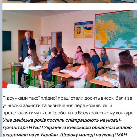
Підсумками такої плідної праці стали досить високі бали за
учнівські захисти та визначення переможців, які й
представлятимуть свої роботи на Всеукраїнському конкурсі.
Уже декілька років поспіль співпрацюють науковці-
гуманітарії
НУБіП України
із
Київською обласною малою
академією наук України
. Щороку молоді науковці МАН