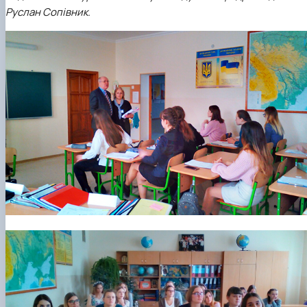
Department of English for Technical and
Руслан Сопівник
.
Agrobiological Specialties
Department of English Philology
Department of Physical Education
Department of Philosophy and International
Communication
Department of Psychology
Department of Culturology