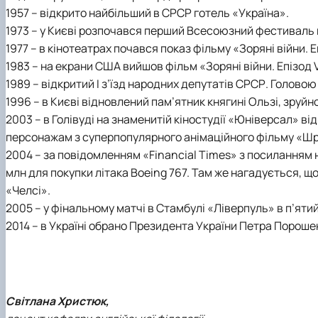
1957 – відкрито найбільший в СPСР готель «Україна».
1973 – у Києві розпочався перший Всесоюзний фестиваль 
1977 – в кінотеатрах почався показ фільму «Зоряні війни. 
1983 – на екрани США вийшов фільм «Зоряні війни. Епізод
1989 – відкритий I з’їзд народних депутатів СPСР. Голово
1996 – в Києві відновлений пам’ятник княгині Ользі, зруйно
2003 – в Голівуді на знаменитій кіностудії «Юніверсал» в
персонажам з суперпопулярного анімаційного фільму «Шр
2004 – за повідомленням «Financial Times» з посиланням
млн для покупки літака Boeing 767. Там же нагадується, щ
«Челсі».
2005 – у фінальному матчі в Стамбулі «Ліверпуль» в п’ятий 
2014 – в Україні обрано Президента України Петра Пороше
Світлана Христюк,