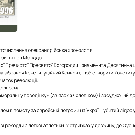
 літочислення олександрійська хронологія.
у битві при Мегіддо.
шої Пречистої Пресвятої Богородиці, знаменита Десятинна 
на зібрався Конституційний Конвент, щоб створити Констит
очаток революції.
дельсона.
оральну поведінку» (зв’язок з чоловіком) і засуджений до
м в помсту за єврейські погроми на Україні убитий лідер 
ві рекорди з легкої атлетики. У стрибках у довжину, де Оуе