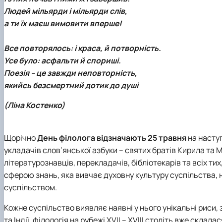
Людей мільярди і мільярди слів,
а ти їх маєш вимовити вперше!
Все повторялось: і краса, й потворність.
Усе було: асфальти й спориші.
Поезія – це завжди неповторність,
якийсь безсмертний дотик до душі
(Ліна Костенко)
Щорічно
День філолога відзначають 25 травня
на насту
укладачів слов’янської азбуки – святих братів Кирила та М
літературознавців, перекладачів, бібліотекарів та всіх тих
сферою знань, яка вивчає духовну культуру суспільства, на
суспільством.
Кожне суспільство виявляє наявні у нього унікальні риси,
та Індії, філологія на рубежі XVII – XVIII століть вже скл