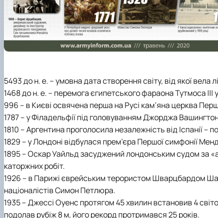
5493 до н. е. – умовна дата створення світу, від якої вела
1468 до н. е. – перемога єгипетського фараона Тутмоса III 
996 – в Києві освячена перша на Русі кам’яна церква Пер
1787 – у Філадельфії під головуванням Джорджа Вашингто
1810 – Аргентина проголосила незалежність від Іспанії – п
1829 – у Лондоні відбулася прем’єра Першої симфонії Мен
1895 – Оскар Уайльд засуджений лондонським судом за «ам
каторжних робіт.
1926 – в Парижі єврейським терористом Шварцбардом Шало
націоналістів Симон Петлюра.
1935 – Джессі Оуенс протягом 45 хвилин встановив 4 світо
подолав рубіж 8 м, його рекорд протримався 25 років.