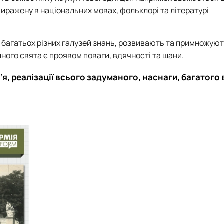
 виражену в національних мовах, фольклорі та літературі
и багатьох різних галузей знань, розвивають та примножую
йного свята є проявом поваги, вдячності та шани.
’я, реалізації всього задуманого, наснаги, багатого