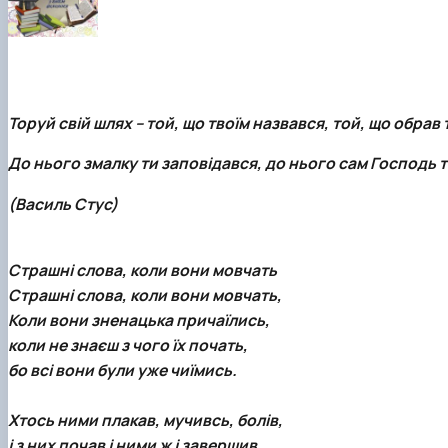
Фотостудія
Вартість навчання
Старостат
Наукові школи
Телестудія
Центр профорієнтаційної роботи та сприяння працев
Електронні навчальні курси (Elearn)
Галерея відомих випускників
ДЕНЬ ВІДКРИТИХ ДВЕРЕЙ
Відповідальні за інформаційне наповнення веб-сторін
Виховна робота
Торуй свій шлях – той, що твоїм назвався, той, що обрав т
Пам'яті студентів та випускників факультету – захисни
До нього змалку ти заповідався, до нього сам Господь т
(Василь Стус)
Страшні слова, коли вони мовчать
Страшні слова, коли вони мовчать,
Коли вони зненацька причаїлись,
коли не знаєш з чого їх почать,
бо всі вони були уже чиїмись.
Хтось ними плакав, мучивсь, болів,
і з них почав і ними ж і завершив.