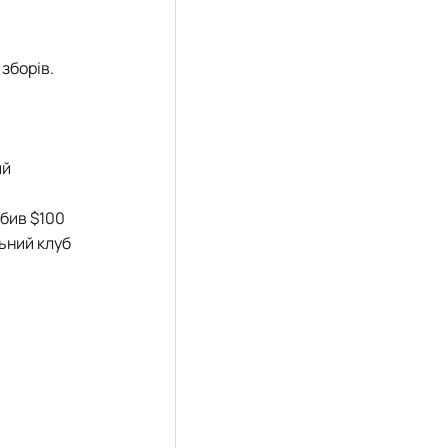
 зборів.
ий
обив $100
льний клуб