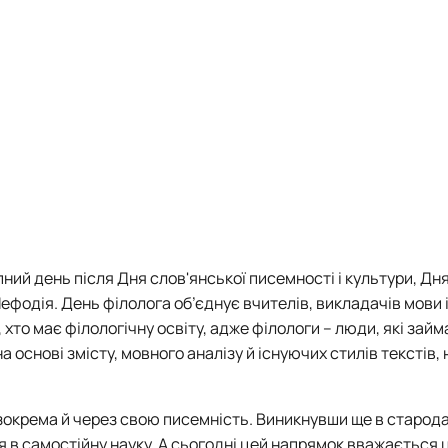
пний день після Дня слов'янської писемності і культури, Дня
ефодія. День філолога об’єднує вчителів, викладачів мови і
, хто має філологічну освіту, адже філологи – люди, які зай
 основі змісту, мовного аналізу й існуючих стилів текстів,
 зокрема й через свою писемність. Виникнувши ще в старода
алася в самостійну науку. А сьогодні цей напрямок вважається