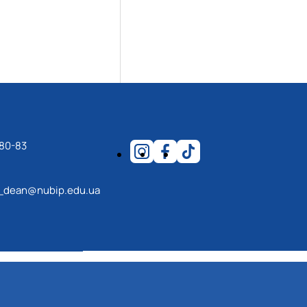
-80-83
_dean@nubip.edu.ua