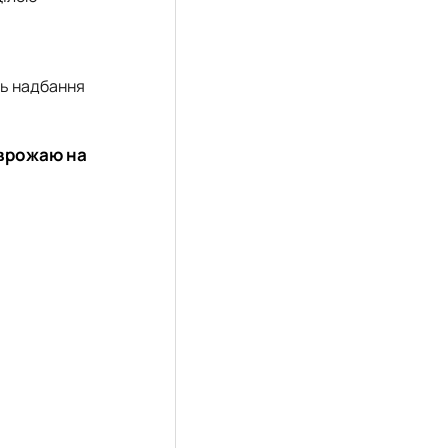
ть надбання
 врожаю на