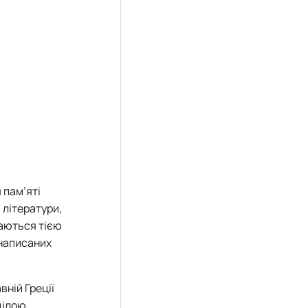
 пам’яті
 літератури,
маються тією
 написаних
вній Греції
 цілою