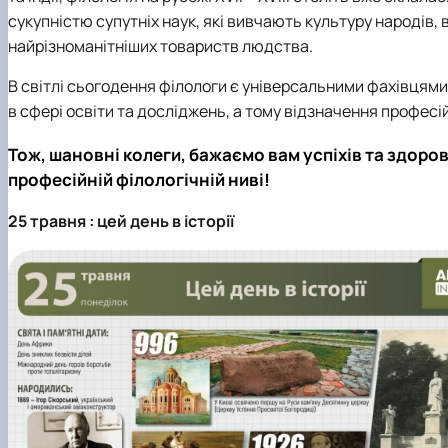
сукупністю супутніх наук, які вивчають культуру народів,
найрізноманітніших товариств людства.
В світлі сьогодення філологи є універсальними фахівцям
в сфері освіти та досліджень, а тому відзначення професі
Тож, шановні колеги, бажаємо вам успіхів та здоров
професійній філологічній ниві!
25 травня : цей день в історії