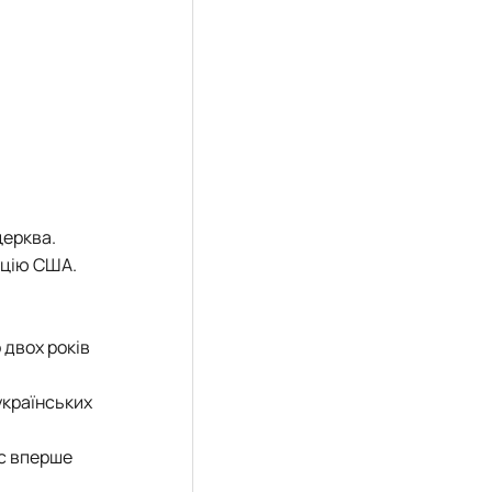
церква.
уцію США.
 двох років
українських
нс вперше