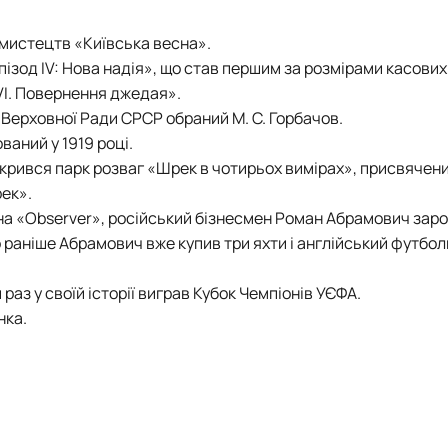
мистецтв «Київська весна».
Епізод IV: Нова надія», що став першим за розмірами касових
 VI. Повернення джедая».
ю Верховної Ради СPСР обраний М. С. Горбачoв.
ваний у 1919 році.
ідкрився парк розваг «Шрек в чотирьох вимірах», присвячен
ек».
 на «Observer», російський бізнесмен Роман Абрамович зар
о раніше Абрамович вже купив три яхти і англійський футбо
раз у своїй історії виграв Кубок Чемпіонів УЄФА.
нка.