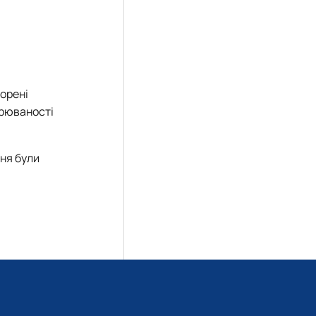
ворені
орюваності
ння були