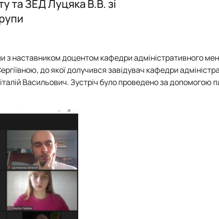
 та ЗЕД Луцяка В.В. зі
групи
групи з наставником доцентом кафедри адміністративного м
ергіївною, до якої долучився завідувач кафедри адміністр
італій Васильович. Зустріч було проведено за допомогою 