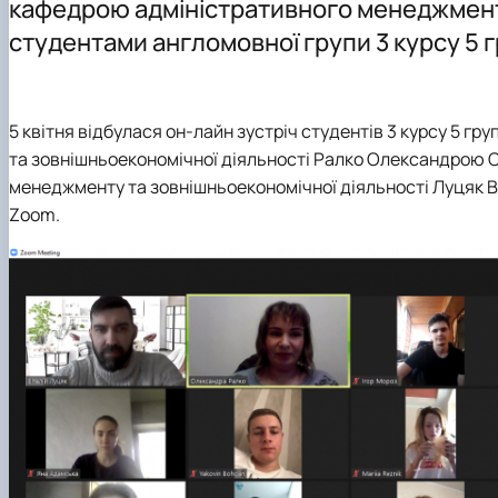
кафедрою адміністративного менеджменту
DigiAgrar_UA
студентами англомовної групи 3 курсу 5 
AgriWork_UA
5 квітня
відбулася он-лайн зустріч студентів 3 курсу 5 
та зовнішньоекономічної діяльності Ралко Олександрою С
менеджменту та зовнішньоекономічної діяльності Луцяк В
Zoom.