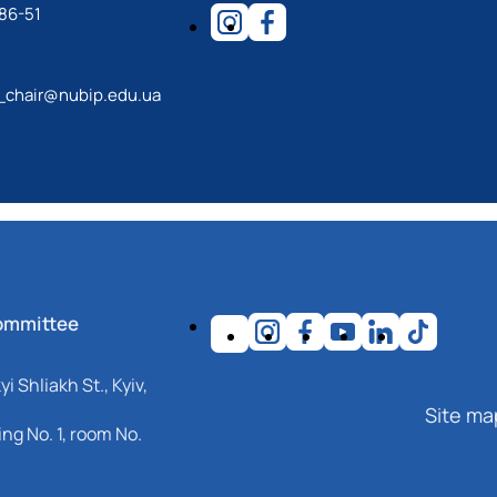
86-51
_chair@nubip.edu.ua
ommittee
i Shliakh St., Kyiv,
Site ma
ng No. 1, room No.