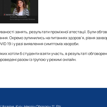
ваності занять, результати проміжної атестації. Були обго
чання. Окремо зупинились на питаннях здоров’я, рівня захв
VID
19 і у разі виявлення симптомів хвороби.
яких хотіли б студенти взяти участь, в результаті обговоре
проведені разом із групою у режимі онлайн.
Ukraine, Kyiv, Heroiv Oborony 11, Str.