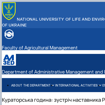
NATIONAL UNIVERSITY OF LIFE AND ENV
OF UKRAINE
Faculty of Agricultural Management
Department of Administrative Management and In
ABOUT THE DEPARTMENT
INTERNATIONAL ACTIVITIES
E
History
International activities
Bachelor's degree
Mission and tasks
European Green Deal
Master's degree
Кураторська година: зустріч наставника Р
Staff of the department
Project DAAD