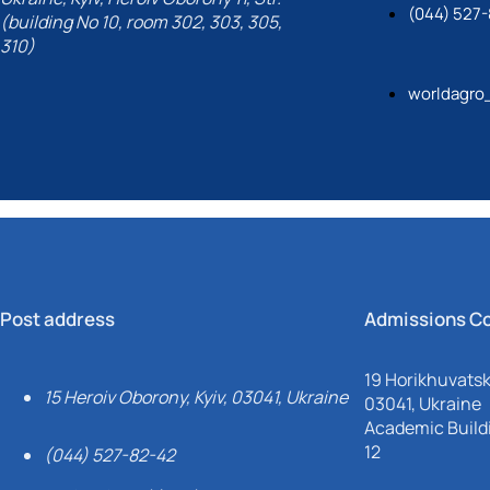
(044) 527-
(building No 10, room 302, 303, 305,
310)
worldagro
Post address
Admissions C
19 Horikhuvatsky
15 Heroiv Oborony, Kyiv, 03041, Ukraine
03041, Ukraine
Academic Buildi
12
(044) 527-82-42