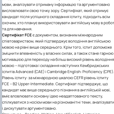
мови, аналізувати отриману інформацію та аргументовано
висловлювати свою точку зору. Сертифікат, який отримує
кандидат після успішного складання іспиту, підходить всім
охочим, хто планує використовувати англійську мову в робот
та для навчання.
Сертифікат FCE
є документом, визнаним міжнародним
співтовариством, який підтверджує володіння англійською
мовою на рівні вище середнього. Крім того, іспит допоможе
зміцнити впевненість у власних силах, а також стане гарною
мотивацією для переходу на більш високий рівень володіння
мовою – підготовка і складання наступних Кембриджських
іспитів Advanced (CAE) і Cambridge English: Proficiency (CPE)
Рівень іспиту:
за міжнародною шкалою CEFR рівень іспиту
FCE – B2 Upper-Intermediate. Сертифікат підтверджує, що
кандидат має вище середнього пізнання в англійській мові,
вміє вловлювати основну ідею неадаптованого тексту,
спілкуватися з носієм мови на різноманітні теми, аналізуват
і дискутувати аргументовано.