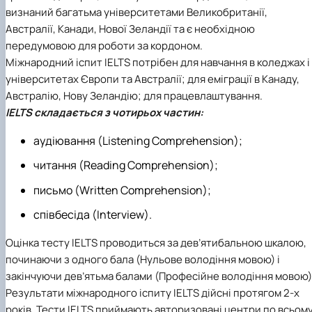
визнаний багатьма університетами Великобританії,
Австралії, Канади, Нової Зеландії та є необхідною
передумовою для роботи за кордоном.
Міжнародний іспит IELTS потрібен для навчання в коледжах і
університетах Європи та Австралії; для еміграції в Канаду,
Австралію, Нову Зеландію; для працевлаштування.
IELTS складається з чотирьох частин:
аудіювання (Listening Comprehension);
читання (Reading Comprehension);
письмо (Written Comprehension);
співбесіда (Interview).
Оцінка тесту IELTS проводиться за дев’ятибальною шкалою,
починаючи з одного бала (Нульове володіння мовою) і
закінчуючи дев’ятьма балами (Професійне володіння мовою)
Результати міжнародного іспиту IELTS дійсні протягом 2-х
років. Тести IELTS приймають авторизовані центри по всьом