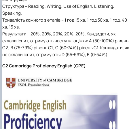
Структура
– Reading, Writing, Use of English, Listening,
Speaking.
Тривалість кожного з етапів
– 1 год 15 хв, 1 год 30 хв, 1 год, 40
хв, 15 хв.
Результати
– 20%, 20%, 20%, 20%, 20%. Кандидати, які
склали іспит, отримують наступні оцінки: A (80-100%) рівень
C2; B (75-79%) рівень С1; C (60-74%) рівень С1. Кандидати, як
не склали іспит, отримують: D (55-59%), E (0-54%).
C2 Cambridge Proficiency English (CPE)