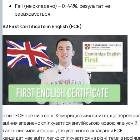
Fail (не складено) – 0-44%, результат не
зараховується.
B2 First Certificate in English (FCE)
Іспит FCE третій з серії Кембриджських іспитів, що перевіря
вміння впевнено спілкуватися англійською мовою як в усній,
так і в письмовій формі. Для успішного складання FCE
кандидат має вміти легко спілкуватися на різні теми з носіям