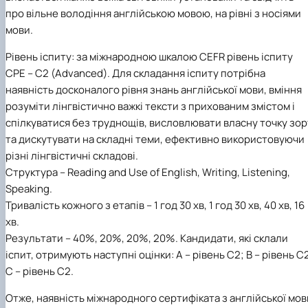
про вільне володіння англійською мовою, на рівні з носіями
мови.
Рівень іспиту:
за міжнародною шкалою CEFR рівень іспиту
CPE – С2 (Advanced). Для складання іспиту потрібна
наявність досконалого рівня знань англійської мови, вміння
розуміти лінгвістично важкі тексти з прихованим змістом і
спілкуватися без труднощів, висловлювати власну точку зор
та дискутувати на складні теми, ефективно використовуючи
різні лінгвістичні складові.
Структура
– Reading and Use of English, Writing, Listening,
Speaking.
Тривалість кожного з етапів
– 1 год 30 хв, 1 год 30 хв, 40 хв, 16
хв.
Результати
– 40%, 20%, 20%, 20%. Кандидати, які склали
іспит, отримують наступні оцінки: A – рівень C2; B – рівень С
C – рівень С2.
Отже, наявність міжнародного сертифіката з англійської мов