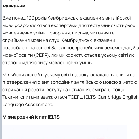
Department of English for Technical and
навчання.
Agrobiological Specialties
Department of English Philology
Вже понад 100 років Кембриджські екзамени з англійської
Department of Physical Education
мови розробляються експертами для тестування чотирьох
Department of Philosophy and International
мовленнєвих умінь: говоріння, письма, читання та
Communication
сприймання мови на слух. Кембриджські екзамени
Department of Psychology
розроблені на основі Загальноєвропейських рекомендацій з
Department of Culturology
мовної освіти (CEFR), якими користуються в усьому світі як
еталоном для опису мовленнєвих умінь.
Мільйони людей в усьому світі щороку складають іспити на
підтвердження рівня володіння англійською мовою з метою
отримання роботи, вступу на навчання, еміграції тощо.
Такими іспитами вважаються TOEFL, IELTS, Cambridge English
Language Assessment.
Міжнародний іспит IELTS