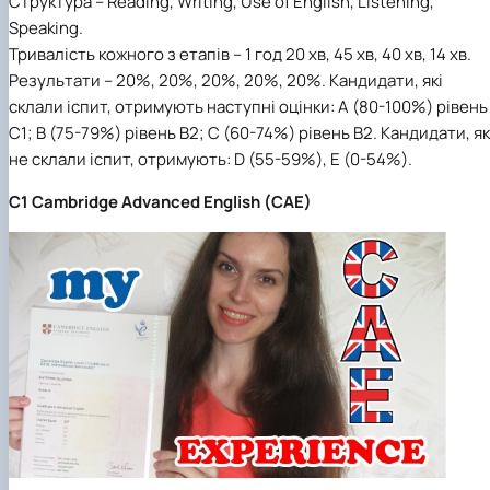
Структура
– Reading, Writing, Use of English, Listening,
Speaking.
Тривалість кожного з етапів
– 1 год 20 хв, 45 хв, 40 хв, 14 хв.
Результати
– 20%, 20%, 20%, 20%, 20%. Кандидати, які
склали іспит, отримують наступні оцінки: A (80-100%) рівень
C1; B (75-79%) рівень B2; C (60-74%) рівень B2. Кандидати, як
не склали іспит, отримують: D (55-59%), E (0-54%).
C1 Cambridge Advanced English (CAE)