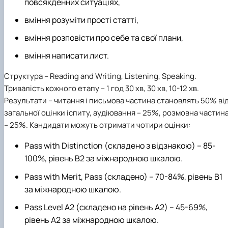
повсякденних ситуаціях,
вміння розуміти прості статті,
вміння розповісти про себе та свої плани,
вміння написати лист.
Структура
– Reading and Writing, Listening, Speaking.
Тривалість кожного етапу
– 1 год 30 хв, 30 хв, 10-12 хв.
Результати
– читання і письмова частина становлять 50% ві
загальної оцінки іспиту, аудіювання – 25%, розмовна частин
– 25%. Кандидати можуть отримати чотири оцінки:
Pass with Distinction (складено з відзнакою) – 85-
100%, рівень B2 за міжнародною шкалою.
Pass with Merit, Pass (складено) – 70-84%, рівень B1
за міжнародною шкалою.
Pass Level A2 (складено на рівень А2) – 45-69%,
рівень A2 за міжнародною шкалою.