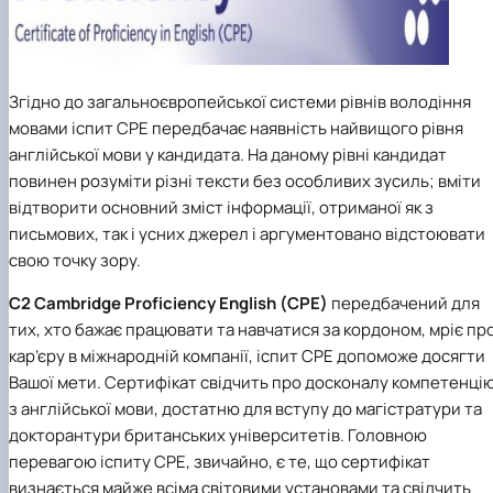
Згідно до загальноєвропейської системи рівнів володіння
мовами іспит CPE передбачає наявність найвищого рівня
англійської мови у кандидата. На даному рівні кандидат
повинен розуміти різні тексти без особливих зусиль; вміти
відтворити основний зміст інформації, отриманої як з
письмових, так і усних джерел і аргументовано відстоювати
свою точку зору.
C2 Cambridge Proficiency English (CPE)
передбачений для
тих, хто бажає працювати та навчатися за кордоном, мріє пр
кар’єру в міжнародній компанії, іспит CPE допоможе досягти
Вашої мети. Сертифікат свідчить про досконалу компетенці
з англійської мови, достатню для вступу до магістратури та
докторантури британських університетів. Головною
перевагою іспиту CPE, звичайно, є те, що сертифікат
визнається майже всіма світовими установами та свідчить