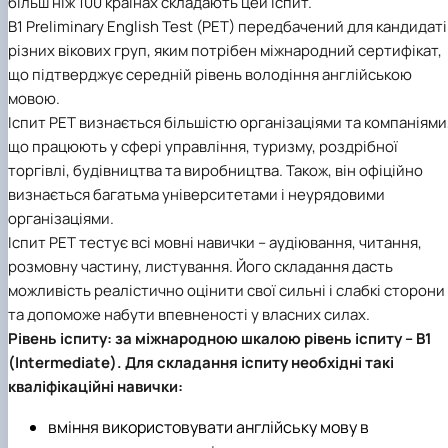
більш ніж 100 країнах складають цей іспит.
B1 Preliminary English Test (PET) передбачений для кандидаті
різних вікових груп, яким потрібен міжнародний сертифікат,
що підтверджує середній рівень володіння англійською
мовою.
Іспит PET визнається більшістю організаціями та компаніями
що працюють у сфері управління, туризму, роздрібної
торгівлі, будівництва та виробництва. Також, він офіційно
визнається багатьма університетами і неурядовими
організаціями.
Іспит PET тестує всі мовні навички – аудіювання, читання,
розмовну частину, листування. Його складання дасть
можливість реалістично оцінити свої сильні і слабкі сторони
та допоможе набути впевненості у власних силах.
Рівень іспиту: за міжнародною шкалою рівень іспиту – В1
(Intermediate). Для складання іспиту необхідні такі
кваліфікаційні навички:
вміння використовувати англійську мову в