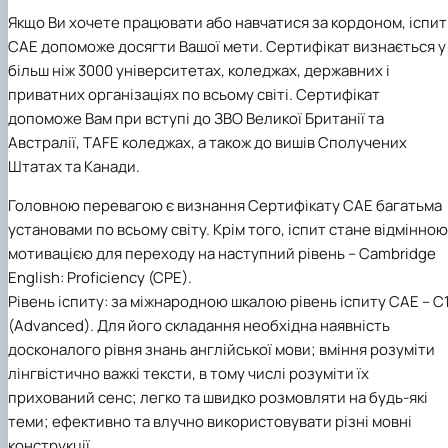
Якщо Ви хочете працювати або навчатися за кордоном, іспит
CAE допоможе досягти Вашої мети. Сертифікат визнається у
більш ніж 3000 університетах, коледжах, державних і
приватних організаціях по всьому світі. Сертифікат
допоможе Вам при вступі до ЗВО Великої Британії та
Австралії, TAFE коледжах, а також до вишів Сполучених
Штатах та Канади.
Головною перевагою є визнання Сертифікату CAE багатьма
установами по всьому світу. Крім того, іспит стане відмінною
мотивацією для переходу на наступний рівень – Cambridge
English: Proficiency (CPE).
Рівень іспиту:
за міжнародною шкалою рівень іспиту CAE – С
(Advanced). Для його складання необхідна наявність
досконалого рівня знань англійської мови; вміння розуміти
лінгвістично важкі тексти, в тому числі розуміти їх
прихований сенс; легко та швидко розмовляти на будь-які
теми; ефективно та влучно використовувати різні мовні
конструкції.