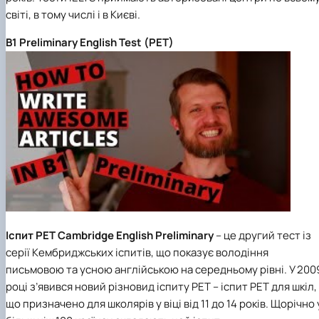
світі, в тому числі і в Києві.
B1 Preliminary English Test (PET)
Іспит PET Cambridge English Preliminary
– це другий тест із
серії Кембриджських іспитів, що показує володіння
письмовою та усною англійською на середньому рівні. У 200
році з’явився новий різновид іспиту PET – іспит PET для шкіл,
що призначено для школярів у віці від 11 до 14 років. Щорічно 