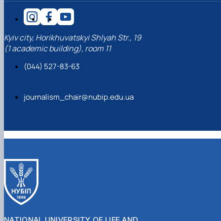
Kyiv city, Horikhuvatskyi Shlyah Str., 19
(1 academic building), room 11
(044) 527-83-63
journalism_chair@nubip.edu.ua
NATIONAL UNIVERSITY OF LIFE AND