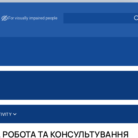
For visually impaired people
IVITY
робота та консультуван…
А РОБОТА ТА КОНСУЛЬТУВАННЯ