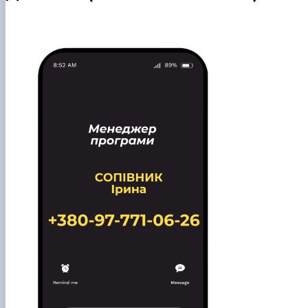
Як стати студентом?
Чому НУБіП України - твій правильний вибір?
Часті запитання та відпові
Підготовчі курси до НМТ
Підготовчі курси до ЄВІ
Правила прийому 2026
Контактні дані